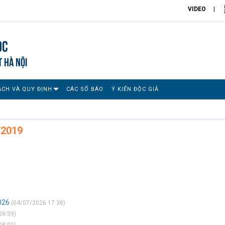
VIDEO
ọc
T HÀ NỘI
ÁCH VÀ QUY ĐỊNH
CÁC SỐ BÁO
Ý KIẾN ĐỘC GIẢ
/2019
026
(04/07/2026 17:38)
09:59)