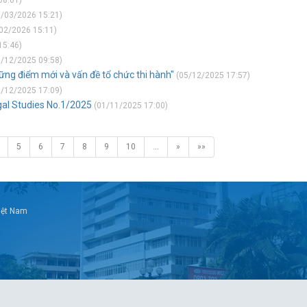
08:01)
/03/2026 15:21)
02/2026 15:11)
15:46)
/12/2025 09:58)
hững điểm mới và vấn đề tổ chức thi hành"
(05/12/2025 17:57)
/12/2025 17:09)
gal Studies No.1/2025
(01/11/2025 17:00)
5
6
7
8
9
10
…
»
»»
Việt Nam