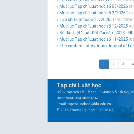
(05/05/2026 
» Mục lục Tạp chí Luật học số 03/2026
(31
» Mục lục Tạp chí Luật học số 2/2026
(07/
» Tạp chí Luật học số 1/2026
(15/01/2026 
» Mục lục Tạp chí Luật học số 12/2025
(07
» Số đặc biệt "Luật Đất đai năm 2024 - N
» Mục lục Tạp chí Luật học số 11/2025
(03
» The contents of Vietnam Journal of Le
1
2
3
4
Tạp chí Luật học
Số 87 Nguyễn Chí Thanh, P. Giảng Võ, Hà Nội, 
Điện thoại: 024.38354647
Email: tapchiluathoc@hlu.edu.vn
© 2016 Trường Đại học Luật Hà Nội