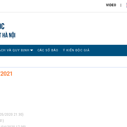
VIDEO
ọc
T HÀ NỘI
ÁCH VÀ QUY ĐỊNH
CÁC SỐ BÁO
Ý KIẾN ĐỘC GIẢ
/2021
05/2020 21:30)
41)