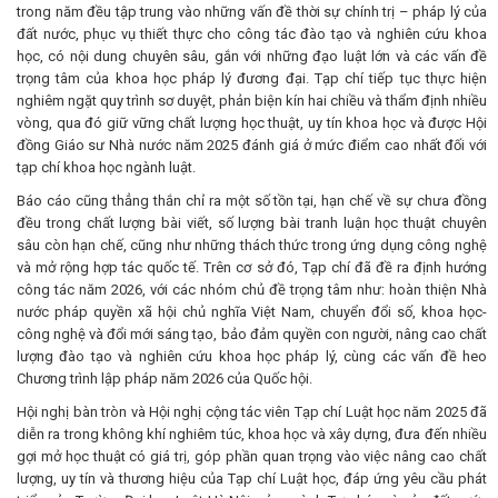
trong năm đều tập trung vào những vấn đề thời sự chính trị – pháp lý của
đất nước, phục vụ thiết thực cho công tác đào tạo và nghiên cứu khoa
học, có nội dung chuyên sâu, gắn với những đạo luật lớn và các vấn đề
trọng tâm của khoa học pháp lý đương đại. Tạp chí tiếp tục thực hiện
nghiêm ngặt quy trình sơ duyệt, phản biện kín hai chiều và thẩm định nhiều
vòng, qua đó giữ vững chất lượng học thuật, uy tín khoa học và được Hội
đồng Giáo sư Nhà nước năm 2025 đánh giá ở mức điểm cao nhất đối với
tạp chí khoa học ngành luật.
Báo cáo cũng thẳng thắn chỉ ra một số tồn tại, hạn chế về sự chưa đồng
đều trong chất lượng bài viết, số lượng bài tranh luận học thuật chuyên
sâu còn hạn chế, cũng như những thách thức trong ứng dụng công nghệ
và mở rộng hợp tác quốc tế. Trên cơ sở đó, Tạp chí đã đề ra định hướng
công tác năm 2026, với các nhóm chủ đề trọng tâm như: hoàn thiện Nhà
nước pháp quyền xã hội chủ nghĩa Việt Nam, chuyển đổi số, khoa học-
công nghệ và đổi mới sáng tạo, bảo đảm quyền con người, nâng cao chất
lượng đào tạo và nghiên cứu khoa học pháp lý, cùng các vấn đề heo
Chương trình lập pháp năm 2026 của Quốc hội.
Hội nghị bàn tròn và Hội nghị cộng tác viên Tạp chí Luật học năm 2025 đã
diễn ra trong không khí nghiêm túc, khoa học và xây dựng, đưa đến nhiều
gợi mở học thuật có giá trị, góp phần quan trọng vào việc nâng cao chất
lượng, uy tín và thương hiệu của Tạp chí Luật học, đáp ứng yêu cầu phát