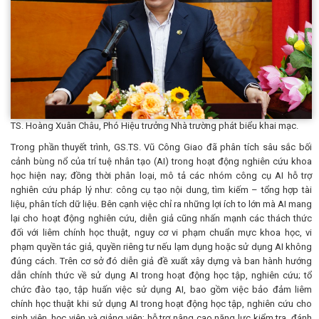
TS. Hoàng Xuân Châu, Phó Hiệu trưởng Nhà trường phát biểu khai mạc.
Trong phần thuyết trình, GS.TS. Vũ Công Giao đã phân tích sâu sắc bối
cảnh bùng nổ của trí tuệ nhân tạo (AI) trong hoạt động nghiên cứu khoa
học hiện nay; đồng thời phân loại, mô tả các nhóm công cụ AI hỗ trợ
nghiên cứu pháp lý như: công cụ tạo nội dung, tìm kiếm – tổng hợp tài
liệu, phân tích dữ liệu. Bên cạnh việc chỉ ra những lợi ích to lớn mà AI mang
lại cho hoạt động nghiên cứu, diễn giả cũng nhấn mạnh các thách thức
đối với liêm chính học thuật, nguy cơ vi phạm chuẩn mực khoa học, vi
phạm quyền tác giả, quyền riêng tư nếu lạm dụng hoặc sử dụng AI không
đúng cách. Trên cơ sở đó diễn giả đề xuất xây dựng và ban hành hướng
dẫn chính thức về sử dụng AI trong hoạt động học tập, nghiên cứu; tổ
chức đào tạo, tập huấn việc sử dụng AI, bao gồm việc bảo đảm liêm
chính học thuật khi sử dụng AI trong hoạt động học tập, nghiên cứu cho
sinh viên, học viên và giảng viên; hỗ trợ nâng cao năng lực kiểm tra, đánh