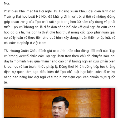
Nội.
Phát biểu khai mạc tại Hội nghị, TS. Hoàng Xuân Châu, đại diện lãnh đạo
Trường Đại học Luật Hà Nội, đã khẳng định vai trò, vị thế và những đóng
góp quan trọng của Tạp chí Luật học trong hơn 30 năm xây dựng và phát
triển. Tạp chí không chỉ là diễn đàn công bố các kết quả nghiên cứu khoa
học có giá trị, mà còn là thiết chế học thuật nòng cốt, góp phần luận giải
cơ sở lý luận và thực tiễn cho quá trình xây dựng, hoàn thiện pháp luật và
cải cách tư pháp ở Việt Nam.
TS. Hoàng Xuân Châu đánh giá cao tinh thần chủ động, đổi mới của Tạp
chí trong việc tổ chức các Hội nghị bàn tròn theo chủ đề chuyên sâu, coi
đây là mô hình hiệu quả nhằm nâng cao chất lượng nghiên cứu, phản biện
khoa học và lan tỏa tri thức pháp lý. Đồng thời, Nhà trường tiếp tục khẳng
định sự quan tâm, tạo điều kiện để Tạp chí Luật học kiện toàn tổ chức,
nâng cao năng lực đội ngũ và từng bước tiệm cận các chuẩn mực quốc
tế.