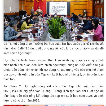
GS.TS. Vũ Công Giao, Trường Đại học Luật, Đại học Quốc gia Hà Nội thuyết
trình về chủ đề “Sử dụng AI trong nghiên cứu khoa học pháp lý và vấn đề
liêm chính học thuật”.
Hội nghị đã dành nhiều thời gian thảo luận về khung pháp lý, các quy định
hiện hành liên quan đến liêm chính học thuật, cũng như đề xuất các giải
pháp bảo đảm liêm chính khi sử dụng AI, tập trung vào các chủ thể tham
gia quy trình xuất bản của Tạp chí Luật học như tác giả, phản biện, ban
biên tập...
Tại Phiên 2, Hội nghị tổng kết công tác Tạp chí Luật học năm
2025, PGS.TS. Nguyễn Văn Quang – Tổng Biên tập Tạp chí Luật học đã
trình bày Báo cáo tổng kết công tác Tạp chí Luật học năm 2025 và định
hướng công tác năm 2026.