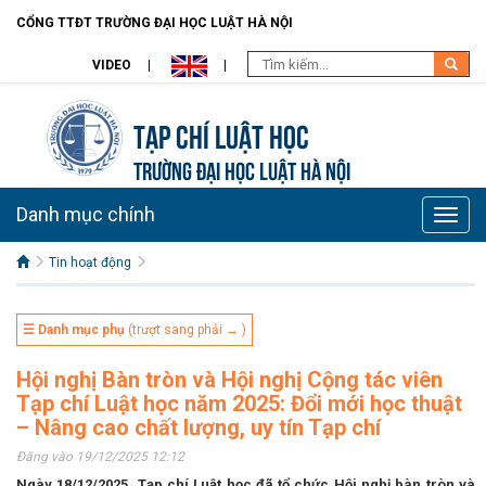
CỔNG TTĐT TRƯỜNG ĐẠI HỌC LUẬT HÀ NỘI
VIDEO
Tạp chí Luật học
TRƯỜNG ĐẠI HỌC LUẬT HÀ NỘI
Danh mục chính
Toggle
naviga
Tin hoạt động
☰ Danh mục phụ
(trượt sang phải → )
Hội nghị Bàn tròn và Hội nghị Cộng tác viên
Tạp chí Luật học năm 2025: Đổi mới học thuật
– Nâng cao chất lượng, uy tín Tạp chí
Đăng vào 19/12/2025 12:12
Ngày 18/12/2025, Tạp chí Luật học đã tổ chức Hội nghị bàn tròn và