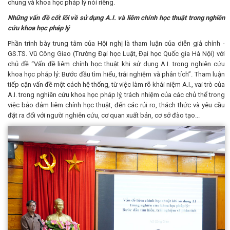
chung và khoa học pháp lý nói riêng.
Những vấn đề cốt lõi về sử dụng A.I. và liêm chính học thuật trong nghiên
cứu khoa học pháp lý
Phần trình bày trung tâm của Hội nghị là tham luận của diễn giả chính -
GS.TS. Vũ Công Giao (Trường Đại học Luật, Đại học Quốc gia Hà Nội) với
chủ đề “Vấn đề liêm chính học thuật khi sử dụng A.I. trong nghiên cứu
khoa học pháp lý: Bước đầu tìm hiểu, trải nghiệm và phân tích”. Tham luận
tiếp cận vấn đề một cách hệ thống, từ việc làm rõ khái niệm A.I., vai trò của
A.I. trong nghiên cứu khoa học pháp lý, trách nhiệm của các chủ thể trong
việc bảo đảm liêm chính học thuật, đến các rủi ro, thách thức và yêu cầu
đặt ra đối với người nghiên cứu, cơ quan xuất bản, cơ sở đào tạo...