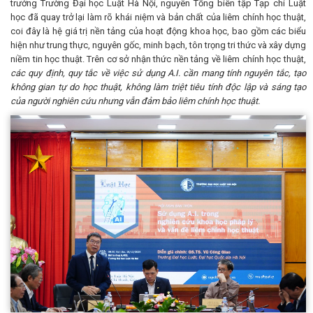
trưởng Trường Đại học Luật Hà Nội, nguyên Tổng biên tập Tạp chí Luật
học đã quay trở lại làm rõ khái niệm và bản chất của liêm chính học thuật,
coi đây là hệ giá trị nền tảng của hoạt động khoa học, bao gồm các biểu
hiện như trung thực, nguyên gốc, minh bạch, tôn trọng tri thức và xây dựng
niềm tin học thuật. Trên cơ sở nhận thức nền tảng về liêm chính học thuật,
các quy định, quy tắc về việc sử dụng A.I. cần mang tính nguyên tắc, tạo
không gian tự do học thuật, không làm triệt tiêu tính độc lập và sáng tạo
của người nghiên cứu nhưng vẫn đảm bảo liêm chính học thuật.