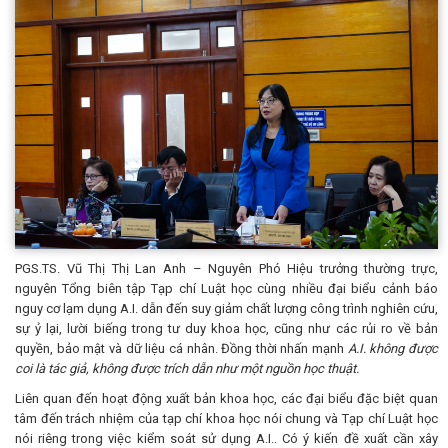
PGS.TS. Vũ Thị Thị Lan Anh – Nguyên Phó Hiệu trưởng thường trực,
nguyên Tổng biên tập Tạp chí Luật học cùng nhiều đại biểu cảnh báo
nguy cơ lạm dụng A.I. dẫn đến suy giảm chất lượng công trình nghiên cứu,
sự ỷ lại, lười biếng trong tư duy khoa học, cũng như các rủi ro về bản
quyền, bảo mật và dữ liệu cá nhân. Đồng thời nhấn mạnh
A.I. không được
coi là tác giả, không được trích dẫn như một nguồn học thuật.
Liên quan đến hoạt động xuất bản khoa học, các đại biểu đặc biệt quan
tâm đến trách nhiệm của tạp chí khoa học nói chung và Tạp chí Luật học
nói riêng trong việc kiểm soát sử dụng A.I.. Có ý kiến đề xuất cần xây