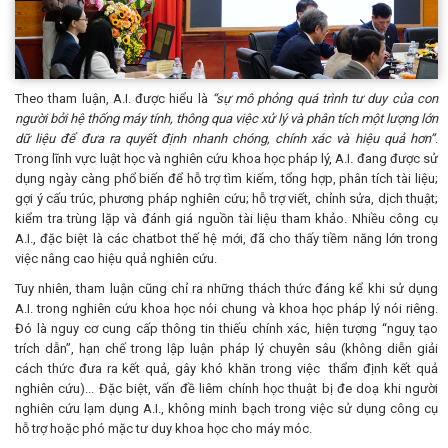
Theo tham luận, A.I. được hiểu là
“
sự mô phỏng quá trình tư duy của con
người bởi hệ thống máy tính, thông qua việc xử lý và phân tích một lượng lớn
dữ liệu để đưa ra quyết định nhanh chóng, chính xác và hiệu quả hơn
”
.
Trong lĩnh vực luật học và nghiên cứu khoa học pháp lý, A.I. đang được sử
dụng ngày càng phổ biến để hỗ trợ tìm kiếm, tổng hợp, phân tích tài liệu;
gợi ý cấu trúc, phương pháp nghiên cứu; hỗ trợ viết, chỉnh sửa, dịch thuật;
kiểm tra trùng lặp và đánh giá nguồn tài liệu tham khảo. Nhiều công cụ
A.I., đặc biệt là các chatbot thế hệ mới, đã cho thấy tiềm năng lớn trong
việc nâng cao hiệu quả nghiên cứu.
Tuy nhiên, tham luận cũng chỉ ra những thách thức đáng kể khi sử dụng
A.I. trong nghiên cứu khoa học nói chung và khoa học pháp lý nói riêng.
Đó là nguy cơ cung cấp thông tin thiếu chính xác, hiện tượng “nguỵ tạo
trích dẫn”, hạn chế trong lập luận pháp lý chuyên sâu (không diễn giải
cách thức đưa ra kết quả, gây khó khăn trong việc thẩm định kết quả
nghiên cứu)... Đặc biệt, vấn đề liêm chính học thuật bị đe doạ khi người
nghiên cứu lạm dụng A.I., không minh bạch trong việc sử dụng công cụ
hỗ trợ hoặc phó mặc tư duy khoa học cho máy móc.