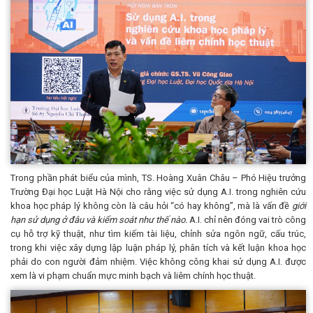
Trong phần phát biểu của mình, TS. Hoàng Xuân Châu – Phó Hiệu trưởng
Trường Đại học Luật Hà Nội cho rằng việc sử dụng A.I. trong nghiên cứu
khoa học pháp lý không còn là câu hỏi “có hay không”, mà là vấn đề
giới
hạn sử dụng ở đâu và kiểm soát như thế nào.
A.I. chỉ nên đóng vai trò công
cụ hỗ trợ kỹ thuật, như tìm kiếm tài liệu, chỉnh sửa ngôn ngữ, cấu trúc,
trong khi việc xây dựng lập luận pháp lý, phân tích và kết luận khoa học
phải do con người đảm nhiệm. Việc không công khai sử dụng A.I. được
xem là vi phạm chuẩn mực minh bạch và liêm chính học thuật.