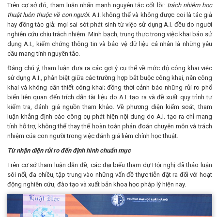
Trên cơ sở đó, tham luận nhấn mạnh nguyên tắc cốt lõi:
trách nhiệm học
thuật luôn thuộc về con người.
A.I. không thể và không được coi là tác giả
hay đồng tác giả; mọi sai sót phát sinh từ việc sử dụng A.I. đều do người
nghiên cứu chịu trách nhiệm. Minh bạch, trung thực trong việc khai báo sử
dụng A.I., kiểm chứng thông tin và bảo vệ dữ liệu cá nhân là những yêu
cầu mang tính nguyên tắc.
Đáng chú ý, tham luận đưa ra các gợi ý cụ thể về mức độ công khai việc
sử dụng A.I., phân biệt giữa các trường hợp bắt buộc công khai, nên công
khai và không cần thiết công khai; đồng thời cảnh báo những rủi ro phổ
biến liên quan đến trích dẫn tài liệu do A.I. tạo ra và đề xuất quy trình tự
kiểm tra, đánh giá nguồn tham khảo. Về phương diện kiểm soát, tham
luận khẳng định các công cụ phát hiện nội dung do A.I. tạo ra chỉ mang
tính hỗ trợ, không thể thay thế hoàn toàn phán đoán chuyên môn và trách
nhiệm của con người trong việc đánh giá liêm chính học thuật.
Từ nhận diện rủi ro đến định hình chuẩn mực
Trên cơ sở tham luận dẫn đề, các đại biểu tham dự Hội nghị đã thảo luận
sôi nổi, đa chiều, tập trung vào những vấn đề thực tiễn đặt ra đối với hoạt
động nghiên cứu, đào tạo và xuất bản khoa học pháp lý hiện nay.