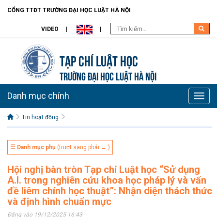
CỔNG TTĐT TRƯỜNG ĐẠI HỌC LUẬT HÀ NỘI
VIDEO
Tạp chí Luật học
TRƯỜNG ĐẠI HỌC LUẬT HÀ NỘI
Danh mục chính
Toggle
naviga
Tin hoạt động
☰ Danh mục phụ
(trượt sang phải → )
Hội nghị bàn tròn Tạp chí Luật học “Sử dụng
A.I. trong nghiên cứu khoa học pháp lý và vấn
đề liêm chính học thuật”: Nhận diện thách thức
và định hình chuẩn mực
Đăng vào 19/12/2025 16:43