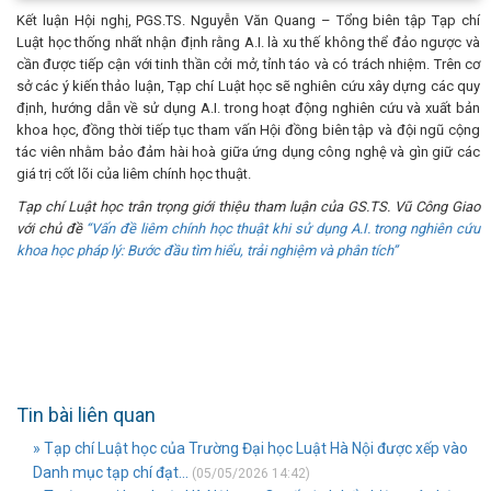
Kết luận Hội nghị, PGS.TS. Nguyễn Văn Quang – Tổng biên tập Tạp chí
Luật học thống nhất nhận định rằng A.I. là xu thế không thể đảo ngược và
cần được tiếp cận với tinh thần cởi mở, tỉnh táo và có trách nhiệm. Trên cơ
sở các ý kiến thảo luận, Tạp chí Luật học sẽ nghiên cứu xây dựng các quy
định, hướng dẫn về sử dụng A.I. trong hoạt động nghiên cứu và xuất bản
khoa học, đồng thời tiếp tục tham vấn Hội đồng biên tập và đội ngũ cộng
tác viên nhằm bảo đảm hài hoà giữa ứng dụng công nghệ và gìn giữ các
giá trị cốt lõi của liêm chính học thuật.
Tạp chí Luật học trân trọng giới thiệu tham luận của GS.TS. Vũ Công Giao
với chủ đề
“Vấn đề liêm chính học thuật khi sử dụng A.I. trong nghiên cứu
khoa học pháp lý: Bước đầu tìm hiểu, trải nghiệm và phân tích”
Tin bài liên quan
» Tạp chí Luật học của Trường Đại học Luật Hà Nội được xếp vào
Danh mục tạp chí đạt...
(05/05/2026 14:42)