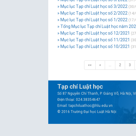
(31/
» Mục lục Tạp chí Luật học số 3/2022
(30/
» Mục lục Tạp chí Luật học số 2/2022
(14/
» Mục lục Tạp chí Luật học số 1/2022
(17/
» Tổng Mục lục Tạp chí Luật học năm 20
» Mục lục Tạp chí Luật học số 12/2021
(27
» Mục lục Tạp chí Luật học số 11/2021
(30
» Mục lục Tạp chí Luật học số 10/2021
(31
««
«
…
2
3
Tạp chí Luật học
Số 87 Nguyễn Chí Thanh, P. Giảng Võ, Hà Nội, 
Điện thoại: 024.38354647
Email: tapchiluathoc@hlu.edu.vn
© 2016 Trường Đại học Luật Hà Nội