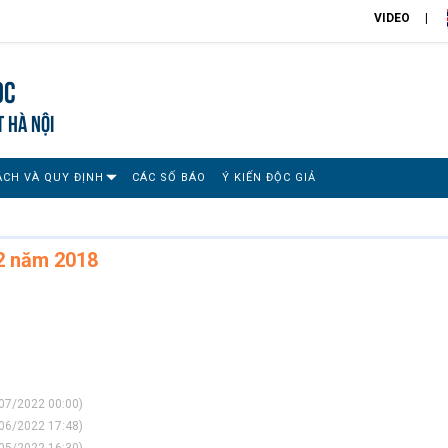
VIDEO
ọc
T HÀ NỘI
ÁCH VÀ QUY ĐỊNH
CÁC SỐ BÁO
Ý KIẾN ĐỘC GIẢ
12 năm 2018
07/2022 00:00)
06/2022 17:48)