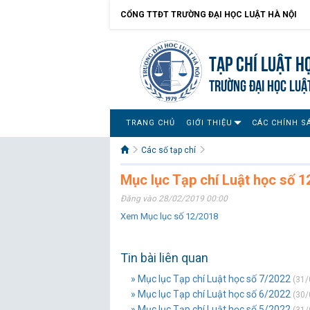
CỔNG TTĐT TRƯỜNG ĐẠI HỌC LUẬT HÀ NỘI
Tạp chí Luật h
TRƯỜNG ĐẠI HỌC LUẬ
TRANG CHỦ
GIỚI THIỆU
CÁC CHÍNH S
Các số tạp chí
Mục lục Tạp chí Luật học số 
Đăng vào 28/02/2019 00:00
Xem Mục lục số 12/2018
Tin bài liên quan
» Mục lục Tạp chí Luật học số 7/2022
(31/
» Mục lục Tạp chí Luật học số 6/2022
(30/
» Mục lục Tạp chí Luật học số 5/2022