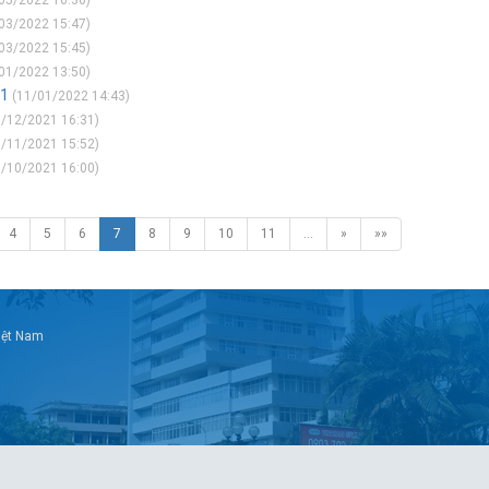
05/2022 16:30)
03/2022 15:47)
03/2022 15:45)
01/2022 13:50)
21
(11/01/2022 14:43)
/12/2021 16:31)
/11/2021 15:52)
/10/2021 16:00)
4
5
6
7
8
9
10
11
…
»
»»
Việt Nam