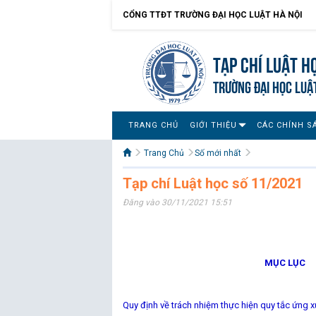
CỔNG TTĐT TRƯỜNG ĐẠI HỌC LUẬT HÀ NỘI
Tạp chí Luật h
TRƯỜNG ĐẠI HỌC LUẬ
TRANG CHỦ
GIỚI THIỆU
CÁC CHÍNH S
Trang Chủ
Số mới nhất
Tạp chí Luật học số 11/2021
Đăng vào 30/11/2021 15:51
MỤC LỤC
Tra
Quy định về trách nhiệm thực hiện quy tắc ứng 