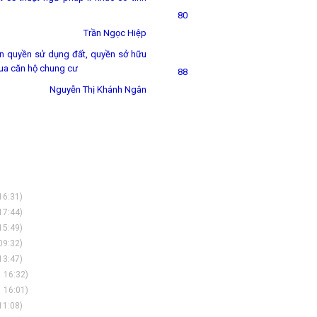
80
ần Ngọc Hiệp
ận quyền sử dụng đất, quyền sở hữu
mua căn hộ chung cư
88
Nguyễn Thị Khánh Ngân
16:31)
17:44)
15:49)
09:32)
13:47)
 16:32)
 16:01)
11:08)