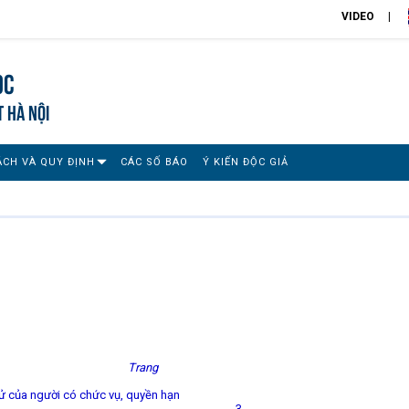
VIDEO
ọc
T HÀ NỘI
ÁCH VÀ QUY ĐỊNH
CÁC SỐ BÁO
Ý KIẾN ĐỘC GIẢ
ng
xử của người có chức vụ, quyền hạn
3