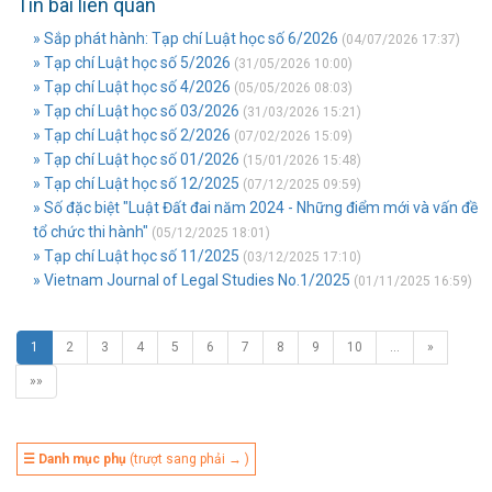
Tin bài liên quan
» Sắp phát hành: Tạp chí Luật học số 6/2026
(04/07/2026 17:37)
» Tạp chí Luật học số 5/2026
(31/05/2026 10:00)
» Tạp chí Luật học số 4/2026
(05/05/2026 08:03)
» Tạp chí Luật học số 03/2026
(31/03/2026 15:21)
» Tạp chí Luật học số 2/2026
(07/02/2026 15:09)
» Tạp chí Luật học số 01/2026
(15/01/2026 15:48)
» Tạp chí Luật học số 12/2025
(07/12/2025 09:59)
» Số đặc biệt "Luật Đất đai năm 2024 - Những điểm mới và vấn đề
tổ chức thi hành"
(05/12/2025 18:01)
» Tạp chí Luật học số 11/2025
(03/12/2025 17:10)
» Vietnam Journal of Legal Studies No.1/2025
(01/11/2025 16:59)
1
2
3
4
5
6
7
8
9
10
…
»
»»
☰ Danh mục phụ
(trượt sang phải → )