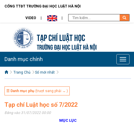
CỔNG TTĐT TRƯỜNG ĐẠI HỌC LUẬT HÀ NỘI
VIDEO
Tạp chí Luật học
TRƯỜNG ĐẠI HỌC LUẬT HÀ NỘI
Danh mục chính
Toggle
naviga
Trang Chủ
Số mới nhất
☰ Danh mục phụ
(trượt sang phải → )
Tạp chí Luật học số 7/2022
Đăng vào 31/07/2022 00:00
MỤC LỤC