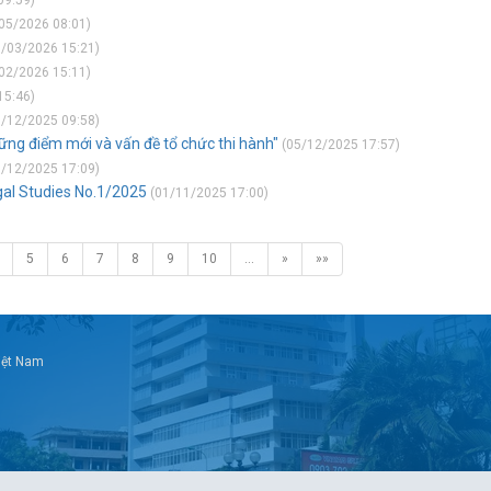
09:59)
05/2026 08:01)
/03/2026 15:21)
02/2026 15:11)
15:46)
/12/2025 09:58)
hững điểm mới và vấn đề tổ chức thi hành"
(05/12/2025 17:57)
/12/2025 17:09)
gal Studies No.1/2025
(01/11/2025 17:00)
5
6
7
8
9
10
…
»
»»
Việt Nam