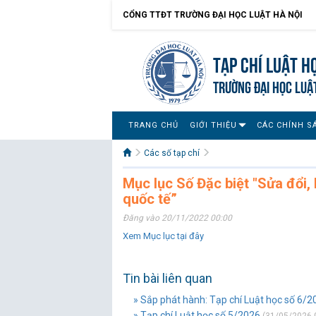
CỔNG TTĐT TRƯỜNG ĐẠI HỌC LUẬT HÀ NỘI
Tạp chí Luật h
TRƯỜNG ĐẠI HỌC LUẬ
TRANG CHỦ
GIỚI THIỆU
CÁC CHÍNH S
Các số tạp chí
Mục lục Số Đặc biệt "Sửa đổi,
quốc tế”
Đăng vào 20/11/2022 00:00
Xem Mục lục tại đây
Tin bài liên quan
» Sắp phát hành: Tạp chí Luật học số 6/2
» Tạp chí Luật học số 5/2026