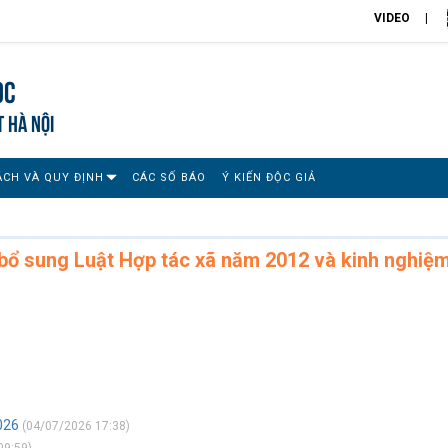
VIDEO
ọc
T HÀ NỘI
ÁCH VÀ QUY ĐỊNH
CÁC SỐ BÁO
Ý KIẾN ĐỘC GIẢ
 bổ sung Luật Hợp tác xã năm 2012 và kinh nghiệ
026
(04/07/2026 17:38)