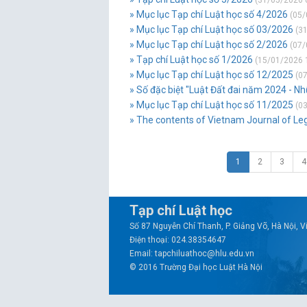
(31/05/2026 
» Mục lục Tạp chí Luật học số 4/2026
(05/
» Mục lục Tạp chí Luật học số 03/2026
(31
» Mục lục Tạp chí Luật học số 2/2026
(07/
» Tạp chí Luật học số 1/2026
(15/01/2026 
» Mục lục Tạp chí Luật học số 12/2025
(07
» Số đặc biệt "Luật Đất đai năm 2024 - N
» Mục lục Tạp chí Luật học số 11/2025
(03
» The contents of Vietnam Journal of Le
1
2
3
4
Tạp chí Luật học
Số 87 Nguyễn Chí Thanh, P. Giảng Võ, Hà Nội, 
Điện thoại: 024.38354647
Email: tapchiluathoc@hlu.edu.vn
© 2016 Trường Đại học Luật Hà Nội