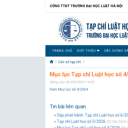
CỔNG TTĐT TRƯỜNG ĐẠI HỌC LUẬT HÀ NỘI
Tạp chí Luật h
TRƯỜNG ĐẠI HỌC LUẬ
TRANG CHỦ
GIỚI THIỆU
CÁC CHÍNH S
Các số tạp chí
Mục lục Tạp chí Luật học số 4
Đăng vào 26/04/2024 14:49
Xem Mục lục số 4/2024
Tin bài liên quan
» Sắp phát hành: Tạp chí Luật học số 6/2
» Tạp chí Luật học số 5/2026
(31/05/2026 
» Mục lục Tạp chí Luật học số 4/2026