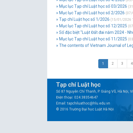
(05/
» Mục lục Tạp chí Luật học số 03/2026
(31
» Mục lục Tạp chí Luật học số 2/2026
(07/
» Tạp chí Luật học số 1/2026
(15/01/2026 
» Mục lục Tạp chí Luật học số 12/2025
(07
» Số đặc biệt "Luật Đất đai năm 2024 - N
» Mục lục Tạp chí Luật học số 11/2025
(03
» The contents of Vietnam Journal of Le
1
2
3
4
Tạp chí Luật học
Số 87 Nguyễn Chí Thanh, P. Giảng Võ, Hà Nội, 
Điện thoại: 024.38354647
Email: tapchiluathoc@hlu.edu.vn
© 2016 Trường Đại học Luật Hà Nội