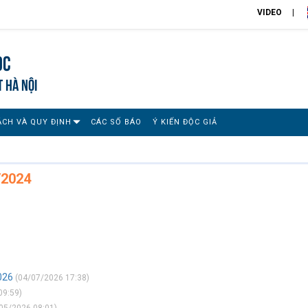
VIDEO
ọc
T HÀ NỘI
ÁCH VÀ QUY ĐỊNH
CÁC SỐ BÁO
Ý KIẾN ĐỘC GIẢ
/2024
026
(04/07/2026 17:38)
09:59)