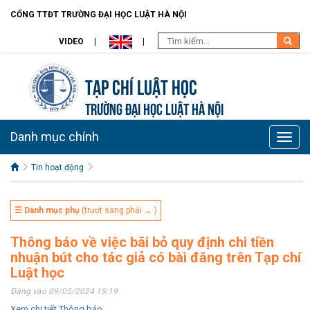
CỔNG TTĐT TRƯỜNG ĐẠI HỌC LUẬT HÀ NỘI
VIDEO
Tạp chí Luật học
TRƯỜNG ĐẠI HỌC LUẬT HÀ NỘI
Danh mục chính
Toggle
naviga
Tin hoạt động
☰ Danh mục phụ
(trượt sang phải → )
Thông báo về việc bãi bỏ quy định chi tiền
nhuận bút cho tác giả có bàì đăng trên Tạp chí
Luật học
Đăng vào 09/05/2024 15:19
Xem chi tiết Thông báo