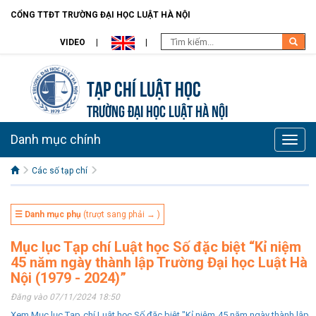
CỔNG TTĐT TRƯỜNG ĐẠI HỌC LUẬT HÀ NỘI
VIDEO
Tạp chí Luật học
TRƯỜNG ĐẠI HỌC LUẬT HÀ NỘI
Danh mục chính
Toggle
naviga
Các số tạp chí
☰ Danh mục phụ
(trượt sang phải → )
Mục lục Tạp chí Luật học Số đặc biệt “Kỉ niệm
45 năm ngày thành lập Trường Đại học Luật Hà
Nội (1979 - 2024)”
Đăng vào 07/11/2024 18:50
Xem Mục lục Tạp chí Luật học Số đặc biệt "Kỉ niệm 45 năm ngày thành lập