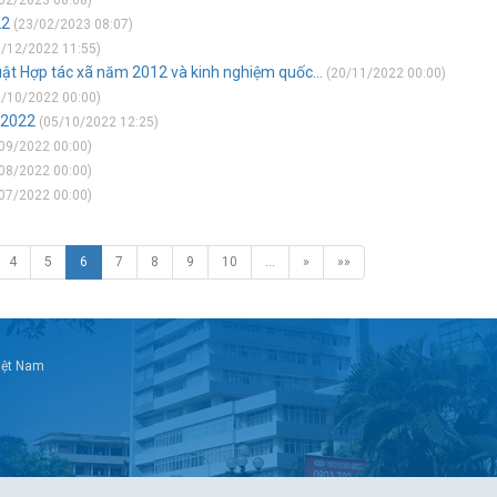
02/2023 08:08)
22
(23/02/2023 08:07)
/12/2022 11:55)
Luật Hợp tác xã năm 2012 và kinh nghiệm quốc...
(20/11/2022 00:00)
/10/2022 00:00)
e 2022
(05/10/2022 12:25)
09/2022 00:00)
08/2022 00:00)
07/2022 00:00)
4
5
6
7
8
9
10
…
»
»»
Việt Nam