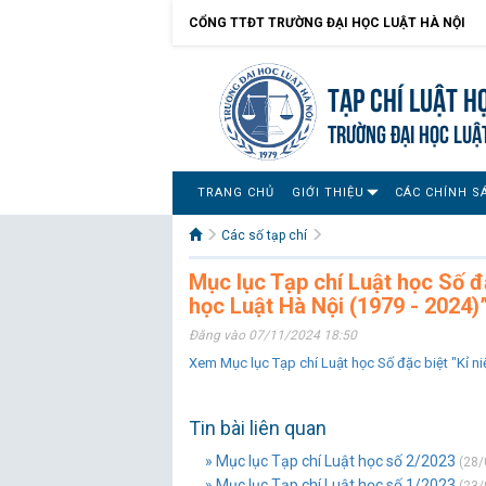
CỔNG TTĐT TRƯỜNG ĐẠI HỌC LUẬT HÀ NỘI
Tạp chí Luật h
TRƯỜNG ĐẠI HỌC LUẬ
TRANG CHỦ
GIỚI THIỆU
CÁC CHÍNH S
Các số tạp chí
Mục lục Tạp chí Luật học Số đ
học Luật Hà Nội (1979 - 2024)
Đăng vào 07/11/2024 18:50
Xem Mục lục Tạp chí Luật học Số đặc biệt "Kỉ n
Tin bài liên quan
» Mục lục Tạp chí Luật học số 2/2023
(28/
» Mục lục Tạp chí Luật học số 1/2023