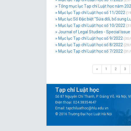
(23/
» Tổng mục lục Tạp chí Luật học năm 20
» Mục lục Tạp chí Luật học số 11/2022
(19
» Mục lục Số Đặc biệt "Sửa đổi, bổ sung 
» Mục lục Tạp chí Luật học số 10/2022
(31
» Journal of Legal Studies - Special Issu
» Mục lục Tạp chí Luật học số 9/2022
(30/
» Mục lục Tạp chí Luật học số 8/2022
(29/
» Mục lục Tạp chí Luật học số 7/2022
(31/
«
1
2
3
Tạp chí Luật học
Số 87 Nguyễn Chí Thanh, P. Giảng Võ, Hà Nội, 
Điện thoại: 024.38354647
Email: tapchiluathoc@hlu.edu.vn
© 2016 Trường Đại học Luật Hà Nội