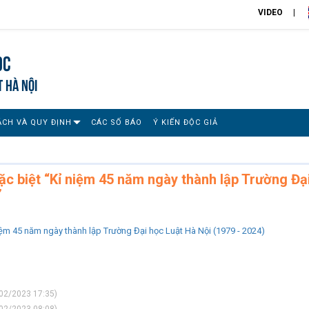
VIDEO
ọc
T HÀ NỘI
ÁCH VÀ QUY ĐỊNH
CÁC SỐ BÁO
Ý KIẾN ĐỘC GIẢ
ặc biệt “Kỉ niệm 45 năm ngày thành lập Trường Đạ
”
iệm 45 năm ngày thành lập Trường Đại học Luật Hà Nội (1979 - 2024)
02/2023 17:35)