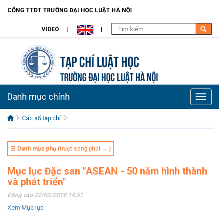
CỔNG TTĐT TRƯỜNG ĐẠI HỌC LUẬT HÀ NỘI
VIDEO
Tạp chí Luật học
TRƯỜNG ĐẠI HỌC LUẬT HÀ NỘI
Danh mục chính
Toggle
naviga
Các số tạp chí
☰ Danh mục phụ
(trượt sang phải → )
Mục lục Đặc san "ASEAN - 50 năm hình thành
và phát triển"
Đăng vào 22/03/2018 14:51
Xem Mục lục