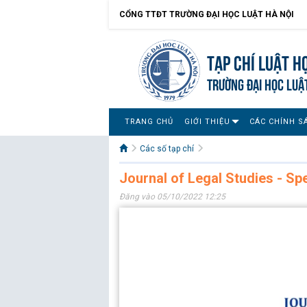
CỔNG TTĐT TRƯỜNG ĐẠI HỌC LUẬT HÀ NỘI
Tạp chí Luật h
TRƯỜNG ĐẠI HỌC LUẬ
TRANG CHỦ
GIỚI THIỆU
CÁC CHÍNH S
Các số tạp chí
Journal of Legal Studies - Sp
Đăng vào 05/10/2022 12:25