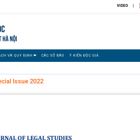
VIDEO
ọc
T HÀ NỘI
ÁCH VÀ QUY ĐỊNH
CÁC SỐ BÁO
Ý KIẾN ĐỘC GIẢ
ecial Issue 2022