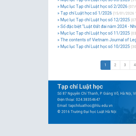
(31
» Mục lục Tạp chí Luật học số 2/2026
(07/
» Tạp chí Luật học số 1/2026
(15/01/2026 
» Mục lục Tạp chí Luật học số 12/2025
(07
» Số đặc biệt "Luật Đất đai năm 2024 - N
» Mục lục Tạp chí Luật học số 11/2025
(03
» The contents of Vietnam Journal of Le
» Mục lục Tạp chí Luật học số 10/2025
(30
1
2
3
4
Tạp chí Luật học
Số 87 Nguyễn Chí Thanh, P. Giảng Võ, Hà Nội, 
Điện thoại: 024.38354647
Email: tapchiluathoc@hlu.edu.vn
© 2016 Trường Đại học Luật Hà Nội