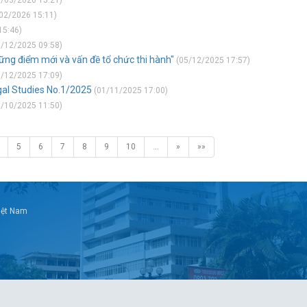
/03/2026 15:21)
02/2026 15:11)
15:46)
/12/2025 09:58)
hững điểm mới và vấn đề tổ chức thi hành"
(05/12/2025 17:57)
/12/2025 17:09)
gal Studies No.1/2025
(01/11/2025 17:00)
/10/2025 11:50)
5
6
7
8
9
10
…
»
»»
Việt Nam