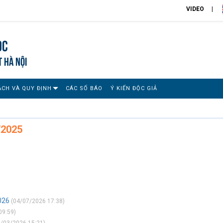
VIDEO
ọc
T HÀ NỘI
ÁCH VÀ QUY ĐỊNH
CÁC SỐ BÁO
Ý KIẾN ĐỘC GIẢ
/2025
026
(04/07/2026 17:38)
09:59)