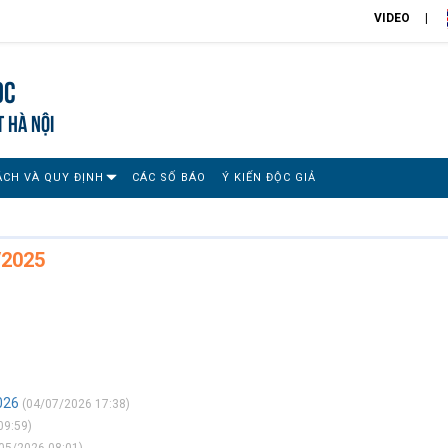
VIDEO
ọc
T HÀ NỘI
ÁCH VÀ QUY ĐỊNH
CÁC SỐ BÁO
Ý KIẾN ĐỘC GIẢ
/2025
026
(04/07/2026 17:38)
09:59)