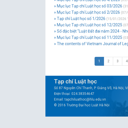
(05/
» Mục lục Tạp chí Luật học số 03/2026
(31
» Mục lục Tạp chí Luật học số 2/2026
(07/
» Tạp chí Luật học số 1/2026
(15/01/2026 
» Mục lục Tạp chí Luật học số 12/2025
(07
» Số đặc biệt "Luật Đất đai năm 2024 - N
» Mục lục Tạp chí Luật học số 11/2025
(03
» The contents of Vietnam Journal of Le
1
2
3
4
Tạp chí Luật học
Số 87 Nguyễn Chí Thanh, P. Giảng Võ, Hà Nội, 
Điện thoại: 024.38354647
Email: tapchiluathoc@hlu.edu.vn
© 2016 Trường Đại học Luật Hà Nội