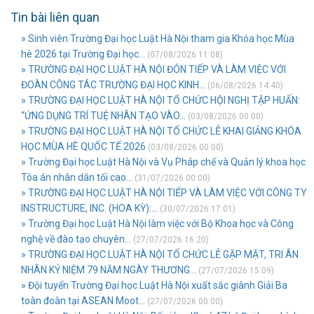
Tin bài liên quan
» Sinh viên Trường Đại học Luật Hà Nội tham gia Khóa học Mùa
hè 2026 tại Trường Đại học...
(07/08/2026 11:08)
» TRƯỜNG ĐẠI HỌC LUẬT HÀ NỘI ĐÓN TIẾP VÀ LÀM VIỆC VỚI
ĐOÀN CÔNG TÁC TRƯỜNG ĐẠI HỌC KINH...
(06/08/2026 14:40)
» TRƯỜNG ĐẠI HỌC LUẬT HÀ NỘI TỔ CHỨC HỘI NGHỊ TẬP HUẤN:
“ỨNG DỤNG TRÍ TUỆ NHÂN TẠO VÀO...
(03/08/2026 00:00)
» TRƯỜNG ĐẠI HỌC LUẬT HÀ NỘI TỔ CHỨC LỄ KHAI GIẢNG KHÓA
HỌC MÙA HÈ QUỐC TẾ 2026
(03/08/2026 00:00)
» Trường Đại học Luật Hà Nội và Vụ Pháp chế và Quản lý khoa học
Tòa án nhân dân tối cao...
(31/07/2026 00:00)
» TRƯỜNG ĐẠI HỌC LUẬT HÀ NỘI TIẾP VÀ LÀM VIỆC VỚI CÔNG TY
INSTRUCTURE, INC. (HOA KỲ):...
(30/07/2026 17:01)
» Trường Đại học Luật Hà Nội làm việc với Bộ Khoa học và Công
nghệ về đào tạo chuyên...
(27/07/2026 16:20)
» TRƯỜNG ĐẠI HỌC LUẬT HÀ NỘI TỔ CHỨC LỄ GẶP MẶT, TRI ÂN
NHÂN KỶ NIỆM 79 NĂM NGÀY THƯƠNG...
(27/07/2026 15:09)
» Đội tuyển Trường Đại học Luật Hà Nội xuất sắc giành Giải Ba
toàn đoàn tại ASEAN Moot...
(27/07/2026 00:00)