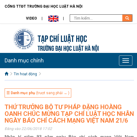
CỔNG TTĐT TRƯỜNG ĐẠI HỌC LUẬT HÀ NỘI
VIDEO
Tạp chí Luật học
TRƯỜNG ĐẠI HỌC LUẬT HÀ NỘI
Danh mục chính
Toggle
naviga
Tin hoạt động
☰ Danh mục phụ
(trượt sang phải → )
THỨ TRƯỞNG BỘ TƯ PHÁP ĐẶNG HOÀNG
OANH CHÚC MỪNG TẠP CHÍ LUẬT HỌC NHÂN
NGÀY BÁO CHÍ CÁCH MẠNG VIỆT NAM 21/6
Đăng vào 22/06/2018 17:02
Nhân kỉ niệm 93 năm ngày Báo chí cách mạng Việt Nam