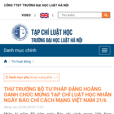
CỔNG TTĐT TRƯỜNG ĐẠI HỌC LUẬT HÀ NỘI
VIDEO
Tạp chí Luật học
TRƯỜNG ĐẠI HỌC LUẬT HÀ NỘI
Danh mục chính
Toggle
naviga
Tin hoạt động
☰ Danh mục phụ
(trượt sang phải → )
THỨ TRƯỞNG BỘ TƯ PHÁP ĐẶNG HOÀNG
OANH CHÚC MỪNG TẠP CHÍ LUẬT HỌC NHÂN
NGÀY BÁO CHÍ CÁCH MẠNG VIỆT NAM 21/6
Đăng vào 22/06/2018 17:02
Nhân kỉ niệm 93 năm ngày Báo chí cách mạng Việt Nam