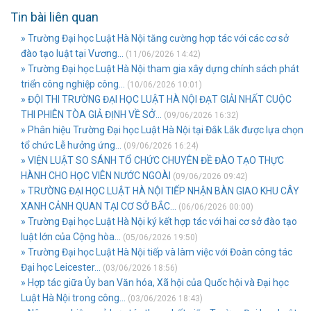
Tin bài liên quan
» Trường Đại học Luật Hà Nội tăng cường hợp tác với các cơ sở
đào tạo luật tại Vương...
(11/06/2026 14:42)
» Trường Đại học Luật Hà Nội tham gia xây dựng chính sách phát
triển công nghiệp công...
(10/06/2026 10:01)
» ĐỘI THI TRƯỜNG ĐẠI HỌC LUẬT HÀ NỘI ĐẠT GIẢI NHẤT CUỘC
THI PHIÊN TÒA GIẢ ĐỊNH VỀ SỞ...
(09/06/2026 16:32)
» Phân hiệu Trường Đại học Luật Hà Nội tại Đắk Lắk được lựa chọn
tổ chức Lễ hưởng ứng...
(09/06/2026 16:24)
» VIỆN LUẬT SO SÁNH TỔ CHỨC CHUYÊN ĐỀ ĐÀO TẠO THỰC
HÀNH CHO HỌC VIÊN NƯỚC NGOÀI
(09/06/2026 09:42)
» TRƯỜNG ĐẠI HỌC LUẬT HÀ NỘI TIẾP NHẬN BÀN GIAO KHU CÂY
XANH CẢNH QUAN TẠI CƠ SỞ BẮC...
(06/06/2026 00:00)
» Trường Đại học Luật Hà Nội ký kết hợp tác với hai cơ sở đào tạo
luật lớn của Cộng hòa...
(05/06/2026 19:50)
» Trường Đại học Luật Hà Nội tiếp và làm việc với Đoàn công tác
Đại học Leicester...
(03/06/2026 18:56)
» Hợp tác giữa Ủy ban Văn hóa, Xã hội của Quốc hội và Đại học
Luật Hà Nội trong công...
(03/06/2026 18:43)