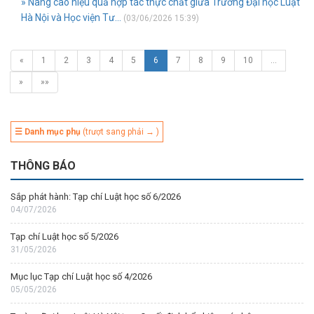
» Nâng cao hiệu quả hợp tác thực chất giữa Trường Đại học Luật
Hà Nội và Học viện Tư...
(03/06/2026 15:39)
«
1
2
3
4
5
6
7
8
9
10
…
»
»»
☰ Danh mục phụ
(trượt sang phải → )
THÔNG BÁO
Sắp phát hành: Tạp chí Luật học số 6/2026
04/07/2026
Tạp chí Luật học số 5/2026
31/05/2026
Mục lục Tạp chí Luật học số 4/2026
05/05/2026