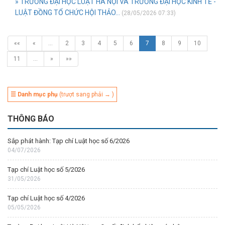
» TRƯỜNG ĐẠI HỌC LUẬT HÀ NỘI VÀ TRƯỜNG ĐẠI HỌC KINH TẾ -
LUẬT ĐỒNG TỔ CHỨC HỘI THẢO...
(28/05/2026 07:33)
««
«
…
2
3
4
5
6
7
8
9
10
11
…
»
»»
☰ Danh mục phụ
(trượt sang phải → )
THÔNG BÁO
Sắp phát hành: Tạp chí Luật học số 6/2026
04/07/2026
Tạp chí Luật học số 5/2026
31/05/2026
Tạp chí Luật học số 4/2026
05/05/2026