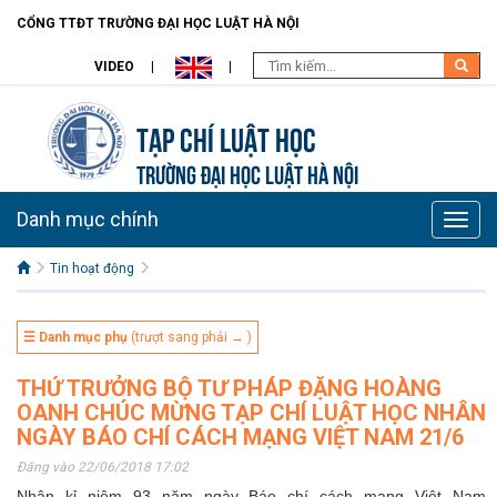
CỔNG TTĐT TRƯỜNG ĐẠI HỌC LUẬT HÀ NỘI
VIDEO
Tạp chí Luật học
TRƯỜNG ĐẠI HỌC LUẬT HÀ NỘI
Danh mục chính
Toggle
naviga
Tin hoạt động
☰ Danh mục phụ
(trượt sang phải → )
THỨ TRƯỞNG BỘ TƯ PHÁP ĐẶNG HOÀNG
OANH CHÚC MỪNG TẠP CHÍ LUẬT HỌC NHÂN
NGÀY BÁO CHÍ CÁCH MẠNG VIỆT NAM 21/6
Đăng vào 22/06/2018 17:02
Nhân kỉ niệm 93 năm ngày Báo chí cách mạng Việt Nam