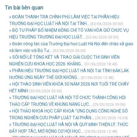
Tin bài liên quan
» ĐOÀN THANH TRA CHÍNH PHỦ LÀM VIỆC TẠI PHÂN HIỆU
TRƯỜNG ĐẠI HỌC LUẬT HÀ NỘI TẠI TỈNH...
(03/06/2026 00:00)
» BỘ TƯ PHÁP BỔ NHIỆM ĐỒNG CHÍ TÔ VĂN HÒA GIỮ CHỨC VỤ
HIỆU TRƯỞNG TRƯỜNG ĐẠI HỌC LUẬT...
(02/06/2026 00:00)
» Đoàn công tác của Trường Đại học Luật Hà Nội đến chào xã giao
và làm việc với Bộ Tư...
(02/06/2026 00:00)
» SÔI NỔI LỄ TỔNG KẾT VÀ TRAO GIẢI CUỘC THI SINH VIÊN
NGHIÊN CỨU KHOA HỌC 2026: KHẲNG...
(01/06/2026 18:43)
» PHÂN HIỆU TRƯỜNG ĐẠI HỌC LUẬT HÀ NỘI TẠI TỈNH ĐẮK LẮK
HƯỞNG ỨNG NGÀY THẾ GIỚI KHÔNG...
(01/06/2026 12:46)
» HỘI THAO SINH VIÊN KHÓA 50 NĂM 2026 NƠI TUỔI TRẺ CHÁY
HẾT MÌNH
(30/05/2026 00:00)
» TRƯỜNG ĐẠI HỌC LUẬT HÀ NỘI TỔ CHỨC THÀNH CÔNG HỘI
THẢO CẤP TRƯỜNG VỀ KHUNG NĂNG LỰC...
(29/05/2026 09:06)
» HỘI THẢO KHOA HỌC CẤP KHOA “ỨNG DỤNG CÔNG NGHỆ SỐ
TRONG NGHIÊN CỨU PHÁP LUẬT TẠI PHÂN...
(28/05/2026 16:04)
» TRƯỜNG ĐẠI HỌC LUẬT HÀ NỘI VÀ QUỸ ĐINH THIỆN LÝ: THÚC
ĐẨY HỢP TÁC, MỞ RỘNG CƠ HỘI HỌC...
(28/05/2026 12:48)