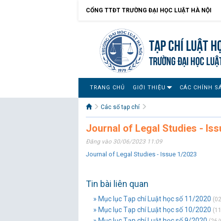
CỔNG TTĐT TRƯỜNG ĐẠI HỌC LUẬT HÀ NỘI
Tạp chí Luật h
TRƯỜNG ĐẠI HỌC LUẬ
TRANG CHỦ
GIỚI THIỆU
CÁC CHÍNH S
Các số tạp chí
Journal of Legal Studies - Is
Đăng vào 30/06/2023 11:09
Journal of Legal Studies - Issue 1/2023
Tin bài liên quan
» Mục lục Tạp chí Luật học số 11/2020
(02
» Mục lục Tạp chí Luật học số 10/2020
(11
» Mục lục Tạp chí Luật học số 9/2020