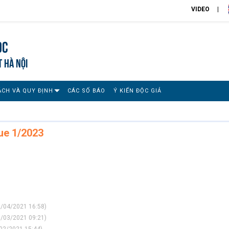
VIDEO
ọc
T HÀ NỘI
ÁCH VÀ QUY ĐỊNH
CÁC SỐ BÁO
Ý KIẾN ĐỘC GIẢ
sue 1/2023
/04/2021 16:58)
/03/2021 09:21)