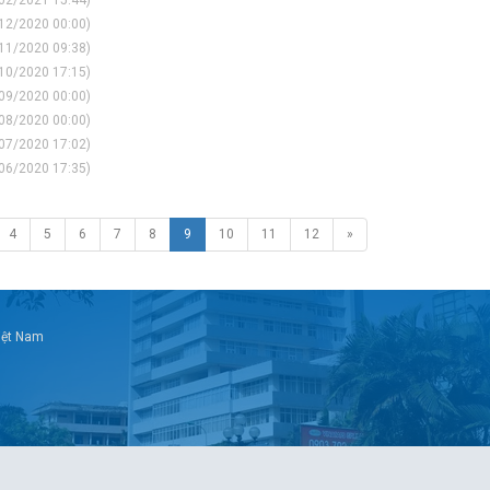
02/2021 15:44)
12/2020 00:00)
11/2020 09:38)
10/2020 17:15)
09/2020 00:00)
08/2020 00:00)
07/2020 17:02)
06/2020 17:35)
4
5
6
7
8
9
10
11
12
»
Việt Nam