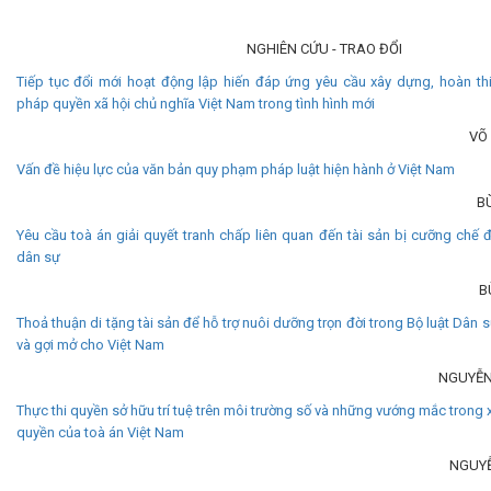
NGHIÊN CỨU - TRAO ĐỔI
Tiếp tục đổi mới hoạt động lập hiến đáp ứng yêu cầu xây dựng, hoàn t
pháp quyền xã hội chủ nghĩa Việt Nam trong tình hình mới
VÕ
Vấn đề hiệu lực của văn bản quy phạm pháp luật hiện hành ở Việt Nam
B
Yêu cầu toà án giải quyết tranh chấp liên quan đến tài sản bị cưỡng chế đ
dân sự
B
Thoả thuận di tặng tài sản để hỗ trợ nuôi dưỡng trọn đời trong Bộ luật Dân
và gợi mở cho Việt Nam
NGUYỄN
Thực thi quyền sở hữu trí tuệ trên môi trường số và những vướng mắc trong 
quyền của toà án Việt Nam
NGUYỄ