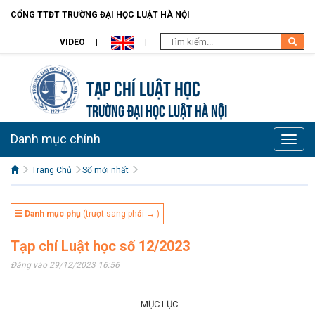
CỔNG TTĐT TRƯỜNG ĐẠI HỌC LUẬT HÀ NỘI
VIDEO
Tạp chí Luật học
TRƯỜNG ĐẠI HỌC LUẬT HÀ NỘI
Danh mục chính
Toggle
naviga
Trang Chủ
Số mới nhất
☰ Danh mục phụ
(trượt sang phải → )
Tạp chí Luật học số 12/2023
Đăng vào 29/12/2023 16:56
MỤC LỤC