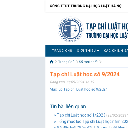
CỔNG TTĐT TRƯỜNG ĐẠI HỌC LUẬT HÀ NỘI
Tạp chí Luật h
TRƯỜNG ĐẠI HỌC LUẬ
TRANG CHỦ
GIỚI THIỆU
CÁC CHÍNH S
Trang Chủ
Số mới nhất
Tạp chí Luật học số 9/2024
Đăng vào 30/09/2024 16:19
Mục lục Tạp chí Luật học số 9/2024
Tin bài liên quan
» Tạp chí Luật học số 1/2023
(28/02/2023 
» Tổng mục lục Tạp chí Luật học năm 20
» Số đặc biệt "Sửa đổi, bổ sung Luật Hợp