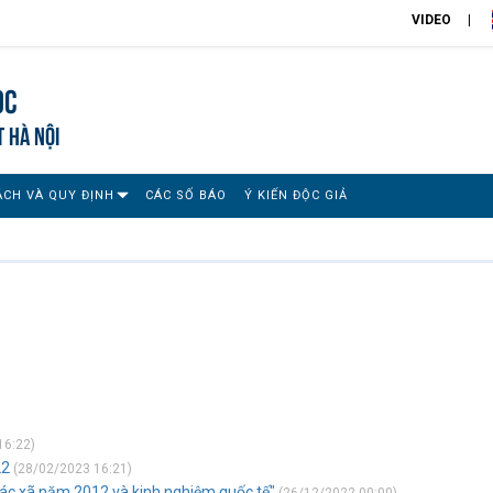
VIDEO
ọc
T HÀ NỘI
ÁCH VÀ QUY ĐỊNH
CÁC SỐ BÁO
Ý KIẾN ĐỘC GIẢ
16:22)
22
(28/02/2023 16:21)
 tác xã năm 2012 và kinh nghiệm quốc tế"