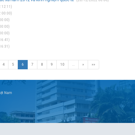
(26/12/2022 00:00)
 12:11)
 00:00)
00:00)
00:00)
00:00)
16:41)
16:31)
4
5
6
7
8
9
10
…
»
»»
Việt Nam