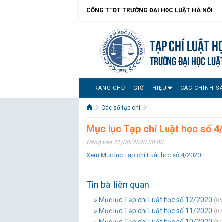
CỔNG TTĐT TRƯỜNG ĐẠI HỌC LUẬT HÀ NỘI
Tạp chí Luật h
TRƯỜNG ĐẠI HỌC LUẬ
TRANG CHỦ
GIỚI THIỆU
CÁC CHÍNH S
Các số tạp chí
Mục lục Tạp chí Luật học số 4
Đăng vào 31/08/2020 00:00
Xem Mục lục Tạp chí Luật học số 4/2020
Tin bài liên quan
» Mục lục Tạp chí Luật học số 12/2020
(06
» Mục lục Tạp chí Luật học số 11/2020
(02
» Mục lục Tạp chí Luật học số 10/2020