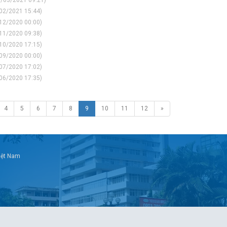
/03/2021 09:21)
02/2021 15:44)
12/2020 00:00)
11/2020 09:38)
10/2020 17:15)
09/2020 00:00)
07/2020 17:02)
06/2020 17:35)
4
5
6
7
8
9
10
11
12
»
Việt Nam