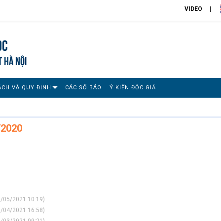
VIDEO
ọc
T HÀ NỘI
ÁCH VÀ QUY ĐỊNH
CÁC SỐ BÁO
Ý KIẾN ĐỘC GIẢ
/2020
/05/2021 10:19)
/04/2021 16:58)