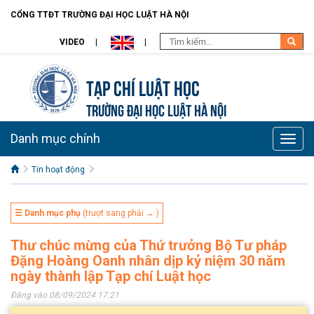
CỔNG TTĐT TRƯỜNG ĐẠI HỌC LUẬT HÀ NỘI
VIDEO
Tạp chí Luật học
TRƯỜNG ĐẠI HỌC LUẬT HÀ NỘI
Danh mục chính
Toggle
naviga
Tin hoạt động
☰ Danh mục phụ
(trượt sang phải → )
Thư chúc mừng của Thứ trưởng Bộ Tư pháp
Đặng Hoàng Oanh nhân dịp kỷ niệm 30 năm
ngày thành lập Tạp chí Luật học
Đăng vào 08/09/2024 17:21