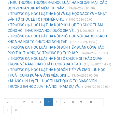
» HIỆU TRƯỞNG TRƯỜNG ĐẠI HỌC LUẬT HÀ NỘI GẶP MẶT CÁC
ĐƠN VỊ NHÂN DỊP KỶ NIỆM 101 NĂM...
(19/06/2026 00:00)
» TRƯỜNG ĐẠI HỌC LUẬT HÀ NỘI VÀ ĐẠI HỌC NAGOYA – NHẬT
BẢN TỔ CHỨC LỄ TỐT NGHIỆP CHO...
(19/06/2026 00:00)
» TRƯỜNG ĐẠI HỌC LUẬT HÀ NỘI PHỐI HỢP TỔ CHỨC THÀNH
CÔNG HỘI THẢO KHOA HỌC QUỐC GIA VỀ...
(18/06/2026 16:01)
» TRƯỜNG ĐẠI HỌC LUẬT HÀ NỘI PHỐI HỢP VỚI ĐẠI HỌC BÁCH
KHOA HÀ NỘI TỔ CHỨC HỘI NGHỊ TẬP...
(18/06/2026 10:43)
» TRƯỜNG ĐẠI HỌC LUẬT HÀ NỘI ĐÓN TIẾP ĐOÀN CÔNG TÁC
PHÓ THỦ TƯỚNG, BỘ TRƯỞNG BỘ TƯ PHÁP...
(16/06/2026 18:37)
» TRƯỜNG ĐẠI HỌC LUẬT HÀ NỘI TỔ CHỨC HỘI THẢO QUAN
TRỌNG VỀ NÂNG CAO CHẤT LƯỢNG ĐÀO TẠO...
(16/06/2026 14:22)
» TRƯỜNG ĐẠI HỌC LUẬT HÀ NỘI ĐÓN TIẾP VÀ GIAO LƯU HỌC
THUẬT CÙNG ĐOÀN GIẢNG VIÊN, SINH...
(15/06/2026 00:00)
» KHẲNG ĐỊNH VỊ THẾ HỌC THUẬT QUỐC TẾ: GIẢNG VIÊN
TRƯỜNG ĐẠI HỌC LUẬT HÀ NỘI THAM DỰ VÀ...
(12/06/2026 00:00)
«
1
2
3
4
5
6
7
8
9
10
…
»
»»