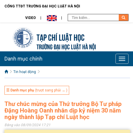
CỔNG TTĐT TRƯỜNG ĐẠI HỌC LUẬT HÀ NỘI
VIDEO
Tạp chí Luật học
TRƯỜNG ĐẠI HỌC LUẬT HÀ NỘI
Danh mục chính
Toggle
naviga
Tin hoạt động
☰ Danh mục phụ
(trượt sang phải → )
Thư chúc mừng của Thứ trưởng Bộ Tư pháp
Đặng Hoàng Oanh nhân dịp kỷ niệm 30 năm
ngày thành lập Tạp chí Luật học
Đăng vào 08/09/2024 17:21