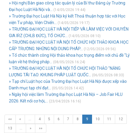
» Hội nghị Bàn giao công tác quản lý của Bí thư Đảng ủy Trường
Đại học Luật Hà Nội và...
(14/05/2026 19:44)
» Trường Đại học Luật Hà Nội ký kết Thoả thuận hợp tác với Học
viện Tư pháp, Viện Chiến...
(14/05/2026 19:17)
» TRƯỜNG ĐẠI HỌC LUẬT HÀ NỘI TIẾP VÀ LÀM VIỆC VỚI CHUYÊN
GIA IRZ (CHLB ĐỨC), TỔ CHỨC...
(14/05/2026 08:10)
» TRƯỜNG ĐẠI HỌC LUẬT HÀ NỘI TỔ CHỨC HỘI THẢO KHOA HỌC
CẤP TRƯỜNG: NHỮNG NỘI DUNG PHÁP...
(12/05/2026 09:56)
» Tổ chức thành công Hội thảo khoa học trọng điểm với chủ đề "Lý
luận về hệ thống pháp...
(08/05/2026 16:24)
» TRƯỜNG ĐẠI HỌC LUẬT HÀ NỘI TỔ CHỨC HỘI THẢO "NĂNG
LƯỢNG TÁI TẠO: KHUNG PHÁP LUẬT QUỐC...
(06/05/2026 08:33)
» Tạp chí Luật học của Trường Đại học Luật Hà Nội được xếp vào
Danh mục tạp chí đạt...
(05/05/2026 14:42)
» Ngày hội việc làm Trường Đại học Luật Hà Nội – Job Fair HLU
2026: Kết nối cơ hội,...
(23/04/2026 16:16)
««
«
…
4
5
6
7
8
9
10
11
12
13
…
»
»»