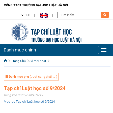
CỔNG TTĐT TRƯỜNG ĐẠI HỌC LUẬT HÀ NỘI
VIDEO
Tạp chí Luật học
TRƯỜNG ĐẠI HỌC LUẬT HÀ NỘI
Danh mục chính
Toggle
naviga
Trang Chủ
Số mới nhất
☰ Danh mục phụ
(trượt sang phải → )
Tạp chí Luật học số 9/2024
Đăng vào 30/09/2024 16:19
Mục lục Tạp chí Luật học số 9/2024