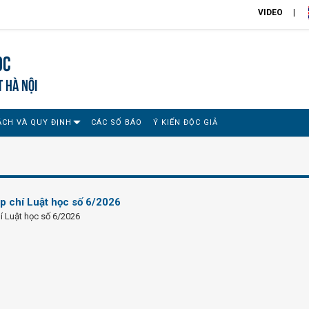
VIDEO
ọc
T HÀ NỘI
ÁCH VÀ QUY ĐỊNH
CÁC SỐ BÁO
Ý KIẾN ĐỘC GIẢ
p chí Luật học số 6/2026
í Luật học số 6/2026