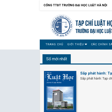
CỔNG TTĐT TRƯỜNG ĐẠI HỌC LUẬT HÀ NỘI
Tạp chí Luật h
TRƯỜNG ĐẠI HỌC LUẬ
TRANG CHỦ
GIỚI THIỆU
CÁC CHÍNH S
Số mới nhất
Sắp phát hành: Tạ
Sắp phát hành: Tạp ch