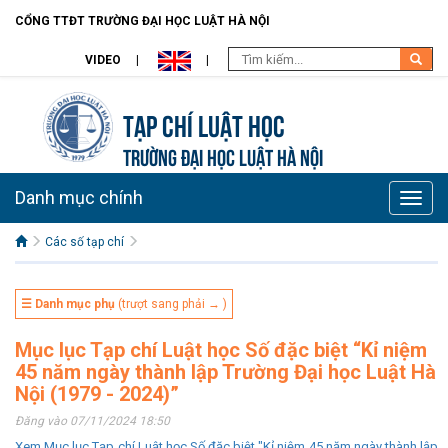
CỔNG TTĐT TRƯỜNG ĐẠI HỌC LUẬT HÀ NỘI
VIDEO
Tạp chí Luật học
TRƯỜNG ĐẠI HỌC LUẬT HÀ NỘI
Danh mục chính
Toggle
naviga
Các số tạp chí
☰ Danh mục phụ
(trượt sang phải → )
Mục lục Tạp chí Luật học Số đặc biệt “Kỉ niệm
45 năm ngày thành lập Trường Đại học Luật Hà
Nội (1979 - 2024)”
Đăng vào 07/11/2024 18:50
Xem Mục lục Tạp chí Luật học Số đặc biệt "Kỉ niệm 45 năm ngày thành lập