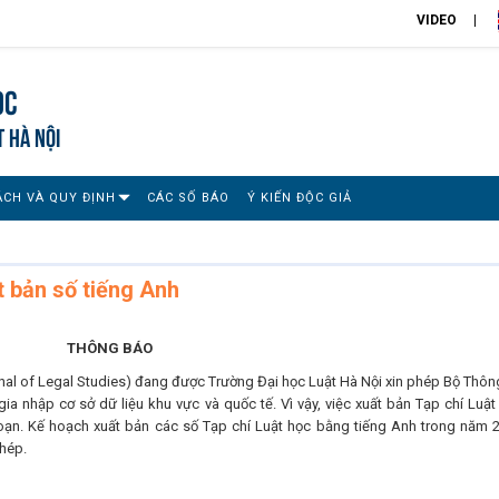
VIDEO
ọc
T HÀ NỘI
ÁCH VÀ QUY ĐỊNH
CÁC SỐ BÁO
Ý KIẾN ĐỘC GIẢ
 bản số tiếng Anh
THÔNG BÁO
rnal of Legal Studies) đang được Trường Đại học Luật Hà Nội xin phép Bộ Thông
ia nhập cơ sở dữ liệu khu vực và quốc tế. Vì vậy, việc xuất bản Tạp chí Luật
đoạn. Kế hoạch xuất bản các số Tạp chí Luật học bằng tiếng Anh trong năm 
phép.