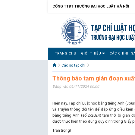
CỔNG TTĐT TRƯỜNG ĐẠI HỌC LUẬT HÀ NỘI
Tạp chí Luật h
TRƯỜNG ĐẠI HỌC LUẬ
TRANG CHỦ
GIỚI THIỆU
CÁC CHÍNH S
Các số tạp chí
Thông báo tạm gián đoạn xuất
Đăng vào 06/11/2024 00:00
Hiện nay, Tạp chí Luật học bằng tiếng Anh (Jou
và Truyền thông đổi tên để đáp ứng điều kiện g
bằng tiếng Anh (số 2/2024) tạm thời bị gián 
được thực hiện theo đúng quy định trong Giấy 
Trân trọng!