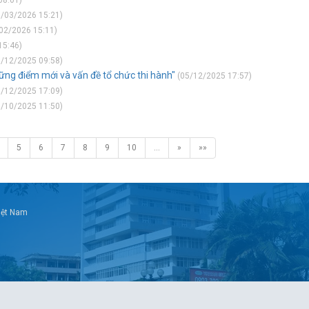
08:01)
/03/2026 15:21)
02/2026 15:11)
15:46)
/12/2025 09:58)
hững điểm mới và vấn đề tổ chức thi hành"
(05/12/2025 17:57)
/12/2025 17:09)
/10/2025 11:50)
5
6
7
8
9
10
…
»
»»
Việt Nam