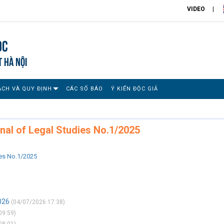
VIDEO
ọc
T HÀ NỘI
ÁCH VÀ QUY ĐỊNH
CÁC SỐ BÁO
Ý KIẾN ĐỘC GIẢ
nal of Legal Studies No.1/2025
ies No.1/2025
026
(04/07/2026 17:38)
09:59)