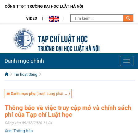
CỔNG TTĐT TRƯỜNG ĐẠI HỌC LUẬT HÀ NỘI
VIDEO
Tạp chí Luật học
TRƯỜNG ĐẠI HỌC LUẬT HÀ NỘI
Danh mục chính
Toggle
naviga
Tin hoạt động
☰ Danh mục phụ
(trượt sang phải → )
Thông báo về việc truy cập mở và chính sách
phí của Tạp chí Luật học
Đăng vào 09/02/2026 11:04
Xem Thông báo