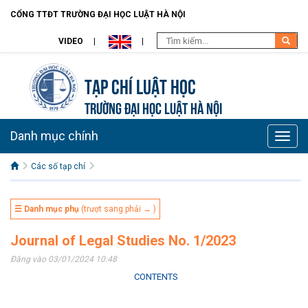
CỔNG TTĐT TRƯỜNG ĐẠI HỌC LUẬT HÀ NỘI
VIDEO
Tạp chí Luật học
TRƯỜNG ĐẠI HỌC LUẬT HÀ NỘI
Danh mục chính
Toggle
naviga
Các số tạp chí
☰ Danh mục phụ
(trượt sang phải → )
Journal of Legal Studies No. 1/2023
Đăng vào 03/01/2024 10:48
CONTENTS