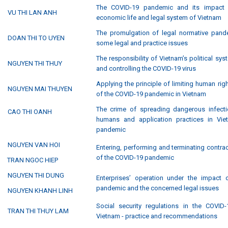
The COVID-19 pandemic and its impact 
VU THI LAN ANH
economic life and legal system of Vietnam
The promulgation of legal normative pand
DOAN THI TO UYEN
some legal and practice issues
The responsibility of Vietnam’s political sys
NGUYEN THI THUY
and controlling the COVID-19 virus
Applying the principle of limiting human righ
NGUYEN MAI THUYEN
of the COVID-19 pandemic in Vietnam
The crime of spreading dangerous infecti
CAO THI OANH
humans and application practices in Vie
pandemic
NGUYEN VAN HOI
Entering, performing and terminating contrac
of the COVID-19 pandemic
TRAN NGOC HIEP
NGUYEN THI DUNG
Enterprises’ operation under the impact 
pandemic and the concerned legal issues
NGUYEN KHANH LINH
Social security regulations in the COVID
TRAN THI THUY LAM
Vietnam - practice and recommendations