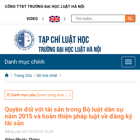
CỔNG TTĐT TRƯỜNG ĐẠI HỌC LUẬT HÀ NỘI
VIDEO
Tạp chí Luật học
TRƯỜNG ĐẠI HỌC LUẬT HÀ NỘI
Danh mục chính
Toggle
naviga
Trang Chủ
Số mới nhất
☰ Danh mục phụ
(trượt sang phải → )
Quyền đối với tài sản trong Bộ luật dân sự
năm 2015 và hoàn thiện pháp luật về đăng ký
tài sản
Đăng vào 03/10/2018 16:00
Đặng Phước Thông