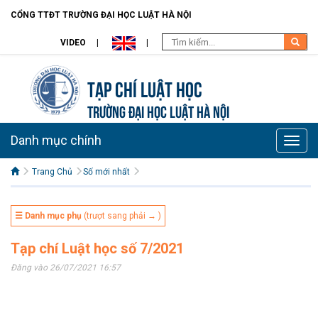
CỔNG TTĐT TRƯỜNG ĐẠI HỌC LUẬT HÀ NỘI
VIDEO
Tạp chí Luật học
TRƯỜNG ĐẠI HỌC LUẬT HÀ NỘI
Danh mục chính
Toggle
naviga
Trang Chủ
Số mới nhất
☰ Danh mục phụ
(trượt sang phải → )
Tạp chí Luật học số 7/2021
Đăng vào 26/07/2021 16:57