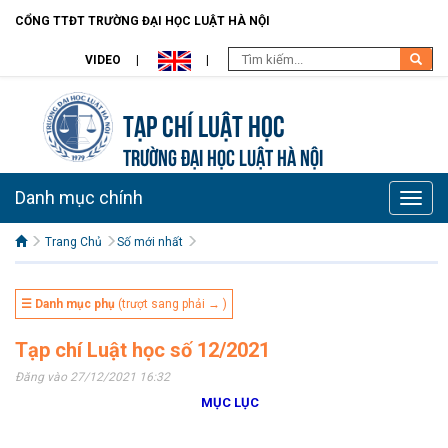
CỔNG TTĐT TRƯỜNG ĐẠI HỌC LUẬT HÀ NỘI
VIDEO
Tạp chí Luật học
TRƯỜNG ĐẠI HỌC LUẬT HÀ NỘI
Danh mục chính
Toggle
naviga
Trang Chủ
Số mới nhất
☰ Danh mục phụ
(trượt sang phải → )
Tạp chí Luật học số 12/2021
Đăng vào 27/12/2021 16:32
MỤC LỤC