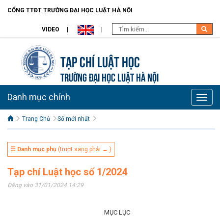
CỔNG TTĐT TRƯỜNG ĐẠI HỌC LUẬT HÀ NỘI
VIDEO
Tạp chí Luật học
TRƯỜNG ĐẠI HỌC LUẬT HÀ NỘI
Danh mục chính
Toggle
naviga
Trang Chủ
Số mới nhất
☰ Danh mục phụ
(trượt sang phải → )
Tạp chí Luật học số 1/2024
Đăng vào 31/01/2024 14:29
MỤC LỤC