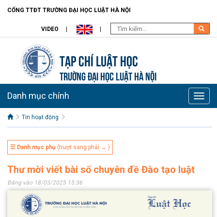
CỔNG TTĐT TRƯỜNG ĐẠI HỌC LUẬT HÀ NỘI
VIDEO
Tạp chí Luật học
TRƯỜNG ĐẠI HỌC LUẬT HÀ NỘI
Danh mục chính
Toggle
naviga
Tin hoạt động
☰ Danh mục phụ
(trượt sang phải → )
Thư mời viết bài số chuyên đề Đào tạo luật
Đăng vào 18/03/2025 15:36