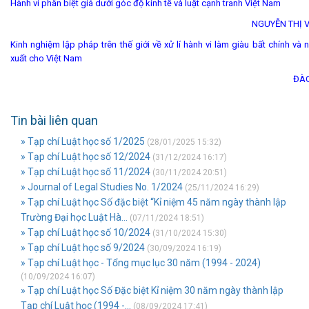
Hành vi phân biệt giá dưới góc độ kinh tế và luật cạnh tranh Việt Nam
NGUYỄN THỊ 
Kinh nghiệm lập pháp trên thế giới về xử lí hành vi làm giàu bất chính và
xuất cho Việt Nam
ĐÀO
Tin bài liên quan
» Tạp chí Luật học số 1/2025
(28/01/2025 15:32)
» Tạp chí Luật học số 12/2024
(31/12/2024 16:17)
» Tạp chí Luật học số 11/2024
(30/11/2024 20:51)
» Journal of Legal Studies No. 1/2024
(25/11/2024 16:29)
» Tạp chí Luật học Số đặc biệt “Kỉ niệm 45 năm ngày thành lập
Trường Đại học Luật Hà...
(07/11/2024 18:51)
» Tạp chí Luật học số 10/2024
(31/10/2024 15:30)
» Tạp chí Luật học số 9/2024
(30/09/2024 16:19)
» Tạp chí Luật học - Tổng mục lục 30 năm (1994 - 2024)
(10/09/2024 16:07)
» Tạp chí Luật học Số Đặc biệt Kỉ niệm 30 năm ngày thành lập
Tạp chí Luật học (1994 -...
(08/09/2024 17:41)