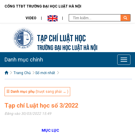
CỔNG TTĐT TRƯỜNG ĐẠI HỌC LUẬT HÀ NỘI
VIDEO
Tạp chí Luật học
TRƯỜNG ĐẠI HỌC LUẬT HÀ NỘI
Danh mục chính
Toggle
naviga
Trang Chủ
Số mới nhất
☰ Danh mục phụ
(trượt sang phải → )
Tạp chí Luật học số 3/2022
Đăng vào 30/03/2022 15:49
MỤC LỤC