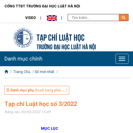
CỔNG TTĐT TRƯỜNG ĐẠI HỌC LUẬT HÀ NỘI
VIDEO
Tạp chí Luật học
TRƯỜNG ĐẠI HỌC LUẬT HÀ NỘI
Danh mục chính
Toggle
naviga
Trang Chủ
Số mới nhất
☰ Danh mục phụ
(trượt sang phải → )
Tạp chí Luật học số 3/2022
Đăng vào 30/03/2022 15:49
MỤC LỤC