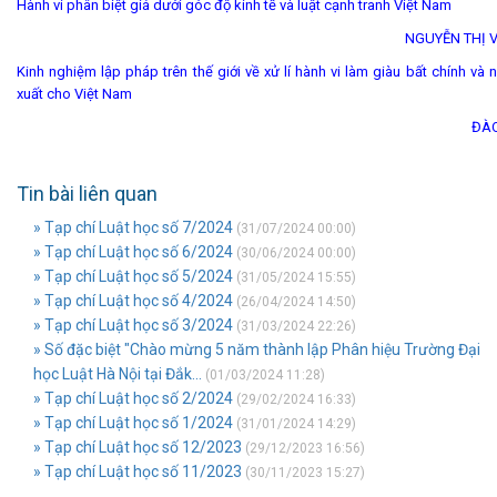
Hành vi phân biệt giá dưới góc độ kinh tế và luật cạnh tranh Việt Nam
NGUYỄN THỊ 
Kinh nghiệm lập pháp trên thế giới về xử lí hành vi làm giàu bất chính và
xuất cho Việt Nam
ĐÀO
Tin bài liên quan
» Tạp chí Luật học số 7/2024
(31/07/2024 00:00)
» Tạp chí Luật học số 6/2024
(30/06/2024 00:00)
» Tạp chí Luật học số 5/2024
(31/05/2024 15:55)
» Tạp chí Luật học số 4/2024
(26/04/2024 14:50)
» Tạp chí Luật học số 3/2024
(31/03/2024 22:26)
» Số đặc biệt "Chào mừng 5 năm thành lập Phân hiệu Trường Đại
học Luật Hà Nội tại Đắk...
(01/03/2024 11:28)
» Tạp chí Luật học số 2/2024
(29/02/2024 16:33)
» Tạp chí Luật học số 1/2024
(31/01/2024 14:29)
» Tạp chí Luật học số 12/2023
(29/12/2023 16:56)
» Tạp chí Luật học số 11/2023
(30/11/2023 15:27)