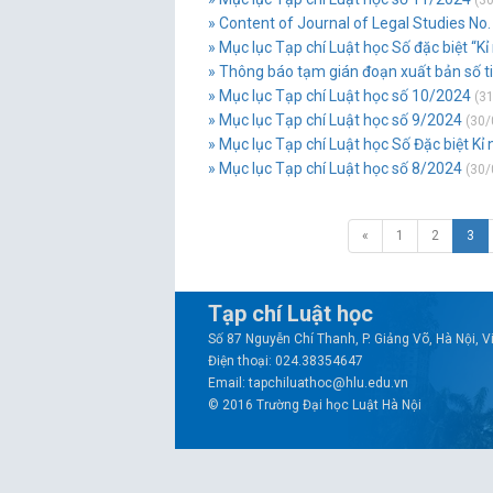
(30
» Content of Journal of Legal Studies No
» Mục lục Tạp chí Luật học Số đặc biệt “K
» Thông báo tạm gián đoạn xuất bản số t
» Mục lục Tạp chí Luật học số 10/2024
(31
» Mục lục Tạp chí Luật học số 9/2024
(30/
» Mục lục Tạp chí Luật học Số Đặc biệt Kỉ
» Mục lục Tạp chí Luật học số 8/2024
(30/
«
1
2
3
Tạp chí Luật học
Số 87 Nguyễn Chí Thanh, P. Giảng Võ, Hà Nội, 
Điện thoại: 024.38354647
Email: tapchiluathoc@hlu.edu.vn
© 2016 Trường Đại học Luật Hà Nội