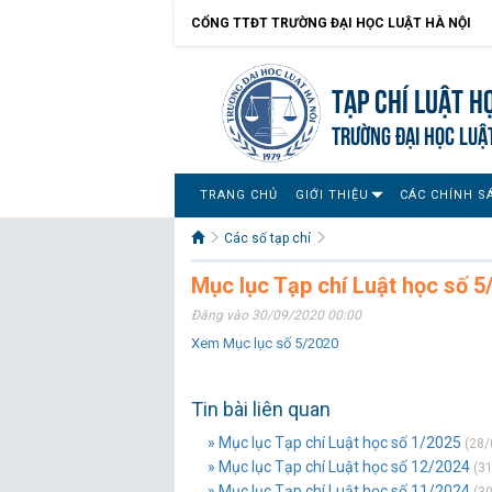
CỔNG TTĐT TRƯỜNG ĐẠI HỌC LUẬT HÀ NỘI
Tạp chí Luật h
TRƯỜNG ĐẠI HỌC LUẬ
TRANG CHỦ
GIỚI THIỆU
CÁC CHÍNH S
Các số tạp chí
Mục lục Tạp chí Luật học số 5
Đăng vào 30/09/2020 00:00
Xem Mục lục số 5/2020
Tin bài liên quan
» Mục lục Tạp chí Luật học số 1/2025
(28/
» Mục lục Tạp chí Luật học số 12/2024
(31
» Mục lục Tạp chí Luật học số 11/2024