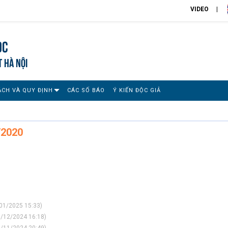
VIDEO
ọc
T HÀ NỘI
ÁCH VÀ QUY ĐỊNH
CÁC SỐ BÁO
Ý KIẾN ĐỘC GIẢ
/2020
01/2025 15:33)
/12/2024 16:18)