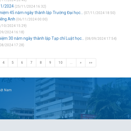
/11/2024 20:49)
. 1/2024
(25/11/2024 16:32)
ỉ niệm 45 năm ngày thành lập Trường Đại học...
(07/11/2024 18:50)
iếng Anh
(06/11/2024 00:00)
/10/2024 15:29)
09/2024 16:18)
 niệm 30 năm ngày thành lập Tạp chí Luật học...
(08/09/2024 17:54)
08/2024 17:28)
4
5
6
7
8
9
10
…
»
»»
Việt Nam