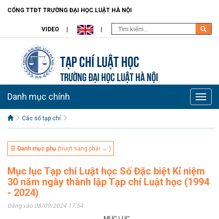
CỔNG TTĐT TRƯỜNG ĐẠI HỌC LUẬT HÀ NỘI
VIDEO
Tạp chí Luật học
TRƯỜNG ĐẠI HỌC LUẬT HÀ NỘI
Danh mục chính
Toggle
naviga
Các số tạp chí
☰ Danh mục phụ
(trượt sang phải → )
Mục lục Tạp chí Luật học Số Đặc biệt Kỉ niệm
30 năm ngày thành lập Tạp chí Luật học (1994
- 2024)
Đăng vào 08/09/2024 17:54
MỤC LỤC