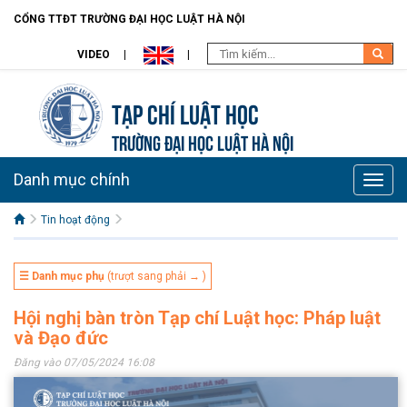
CỔNG TTĐT TRƯỜNG ĐẠI HỌC LUẬT HÀ NỘI
VIDEO
Tạp chí Luật học
TRƯỜNG ĐẠI HỌC LUẬT HÀ NỘI
Danh mục chính
Toggle
naviga
Tin hoạt động
☰ Danh mục phụ
(trượt sang phải → )
Hội nghị bàn tròn Tạp chí Luật học: Pháp luật
và Đạo đức
Đăng vào 07/05/2024 16:08