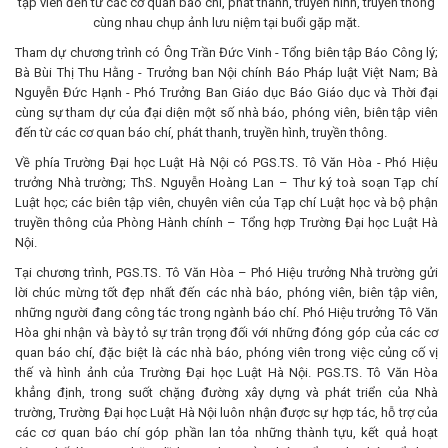
tập viên đến từ các cơ quan báo chí, phát thanh, truyền hình, truyền thông
cùng nhau chụp ảnh lưu niệm tại buổi gặp mặt.
Tham dự chương trình có Ông Trần Đức Vinh - Tổng biên tập Báo Công lý;
Bà Bùi Thị Thu Hằng - Trưởng ban Nội chính Báo Pháp luật Việt Nam; Bà
Nguyễn Đức Hạnh - Phó Trưởng Ban Giáo dục Báo Giáo dục và Thời đại
cùng sự tham dự của đại diện một số nhà báo, phóng viên, biên tập viên
đến từ các cơ quan báo chí, phát thanh, truyền hình, truyền thông.
Về phía Trường Đại học Luật Hà Nội có PGS.TS. Tô Văn Hòa - Phó Hiệu
trưởng Nhà trường; ThS. Nguyễn Hoàng Lan – Thư ký toà soạn Tạp chí
Luật học; các biên tập viên, chuyên viên của Tạp chí Luật học và bộ phận
truyền thông của Phòng Hành chính – Tổng hợp Trường Đại học Luật Hà
Nội.
Tại chương trình, PGS.TS. Tô Văn Hòa – Phó Hiệu trưởng Nhà trường gửi
lời chúc mừng tốt đẹp nhất đến các nhà báo, phóng viên, biên tập viên,
những người đang công tác trong ngành báo chí. Phó Hiệu trưởng Tô Văn
Hòa ghi nhận và bày tỏ sự trân trọng đối với những đóng góp của các cơ
quan báo chí, đặc biệt là các nhà báo, phóng viên trong việc củng cố vị
thế và hình ảnh của Trường Đại học Luật Hà Nội. PGS.TS. Tô Văn Hòa
khẳng định, trong suốt chặng đường xây dựng và phát triển của Nhà
trường, Trường Đại học Luật Hà Nội luôn nhận được sự hợp tác, hỗ trợ của
các cơ quan báo chí góp phần lan tỏa những thành tựu, kết quả hoạt