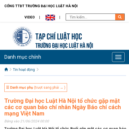
CỔNG TTĐT TRƯỜNG ĐẠI HỌC LUẬT HÀ NỘI
VIDEO
Tạp chí Luật học
TRƯỜNG ĐẠI HỌC LUẬT HÀ NỘI
Danh mục chính
Toggle
naviga
Tin hoạt động
☰ Danh mục phụ
(trượt sang phải → )
Trường Đại học Luật Hà Nội tổ chức gặp mặt
các cơ quan báo chí nhân Ngày Báo chí cách
mạng Việt Nam
Đăng vào 21/06/2024 00:00
Trường Đại học Luật Hà Nội tổ chức Buổi gặp mặt các cơ quan báo