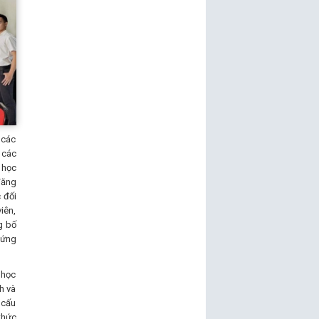
 các
 các
 học
đăng
 đối
iên,
g bố
 ứng
, học
h và
 cấu
thức