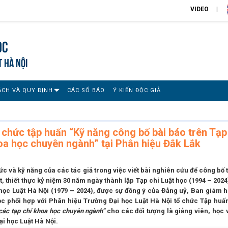
VIDEO
ọc
T HÀ NỘI
ÁCH VÀ QUY ĐỊNH
CÁC SỐ BÁO
Ý KIẾN ĐỘC GIẢ
 chức tập huấn “Kỹ năng công bố bài báo trên Tạp
hoa học chuyên ngành” tại Phân hiệu Đắk Lắk
 và kỹ năng của các tác giả trong việc viết bài nghiên cứu để công bố 
t, thiết thực kỷ niệm 30 năm ngày thành lập Tạp chí Luật học (1994 – 2024
ọc Luật Hà Nội (1979 – 2024),
được sự đồng ý của Đảng uỷ, Ban giám h
học phối hợp với Phân hiệu Trường Đại học Luật Hà Nội tổ chức Tập huấ
 các tạp chí khoa học chuyên ngành”
cho các đối tượng là giảng viên, học 
ại học Luật Hà Nội.