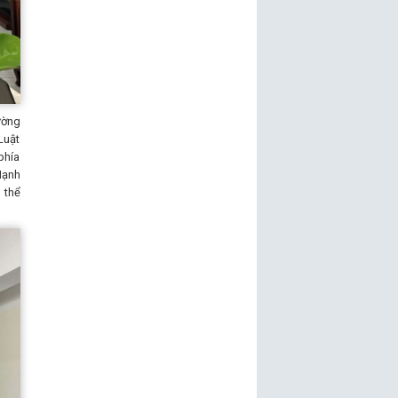
ường
Luật
phía
Mạnh
 thể