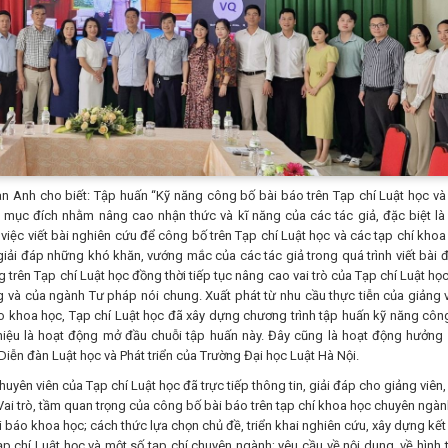
an Anh cho biết: Tập huấn “Kỹ năng công bố bài báo trên Tạp chí Luật học và
i mục đích nhằm nâng cao nhận thức và kĩ năng của các tác giả, đặc biệt là
g việc viết bài nghiên cứu để công bố trên Tạp chí Luật học và các tạp chí khoa
 giải đáp những khó khăn, vướng mắc của các tác giả trong quá trình viết bài 
trên Tạp chí Luật học đồng thời tiếp tục nâng cao vai trò của Tạp chí Luật học
ng và của ngành Tư pháp nói chung. Xuất phát từ nhu cầu thực tiễn của giảng v
áo khoa học, Tạp chí Luật học đã xây dựng chương trình tập huấn kỹ năng côn
hiệu là hoạt động mở đầu chuỗi tập huấn này. Đây cũng là hoạt động hưởng
ễn đàn Luật học và Phát triển của Trường Đại học Luật Hà Nội.
chuyên viên của Tạp chí Luật học đã trực tiếp thông tin, giải đáp cho giảng viên
 Vai trò, tầm quan trọng của công bố bài báo trên tạp chí khoa học chuyên ngàn
 báo khoa học; cách thức lựa chọn chủ đề, triển khai nghiên cứu, xây dựng kết
p chí Luật học và một số tạp chí chuyên ngành; yêu cầu về nội dung, về hình 