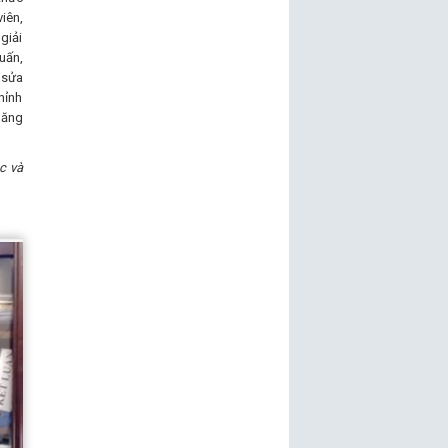
iên,
giải
uấn,
 sửa
hỉnh
năng
c và