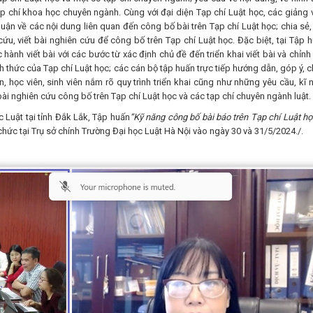
ạp chí khoa học chuyên ngành. Cùng với đại diện Tạp chí Luật học, các giảng v
luận về các nội dung liên quan đến công bố bài trên Tạp chí Luật học; chia sẻ, 
u, viết bài nghiên cứu để công bố trên Tạp chí Luật học. Đặc biệt, tại Tập h
 hành viết bài với các bước từ xác định chủ đề đến triển khai viết bài và chỉnh
nh thức của Tạp chí Luật học; các cán bộ tập huấn trực tiếp hướng dẫn, góp ý, c
n, học viên, sinh viên nắm rõ quy trình triển khai cũng như những yêu cầu, kĩ 
bài nghiên cứu công bố trên Tạp chí Luật học và các tạp chí chuyên ngành luật.
 Luật tại tỉnh Đắk Lắk, Tập huấn
“
Kỹ năng công bố bài báo trên Tạp chí Luật họ
hức tại Trụ sở chính Trường Đại học Luật Hà Nội vào ngày 30 và 31/5/2024./.