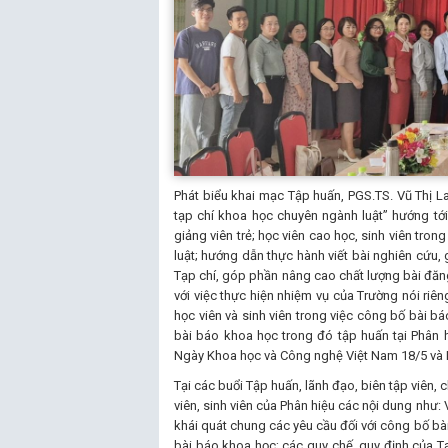
Phát biểu khai mạc Tập huấn, PGS.TS. Vũ Thị L
tạp chí khoa học chuyên ngành luật” hướng tớ
giảng viên trẻ; học viên cao học, sinh viên tron
luật; hướng dẫn thực hành viết bài nghiên cứu,
Tạp chí, góp phần nâng cao chất lượng bài đăng 
với việc thực hiện nhiệm vụ của Trường nói riê
học viên và sinh viên trong việc công bố bài b
bài báo khoa học trong đó tập huấn tại Phân 
Ngày Khoa học và Công nghệ Việt Nam 18/5 và Di
Tại các buổi Tập huấn, lãnh đạo, biên tập viên, 
viên, sinh viên của Phân hiệu các nội dung như:
khái quát chung các yêu cầu đối với công bố bài
bài báo khoa học; các quy chế, quy định của Tạ