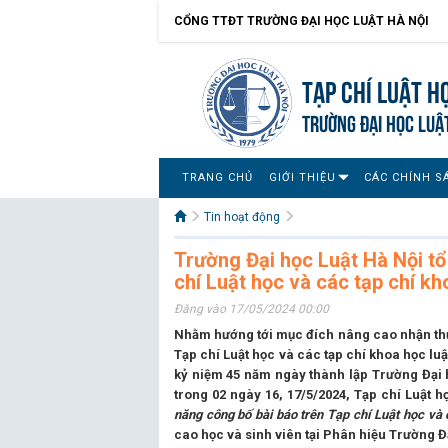
CỔNG TTĐT TRƯỜNG ĐẠI HỌC LUẬT HÀ NỘI
Tạp chí Luật h
TRƯỜNG ĐẠI HỌC LUẬ
TRANG CHỦ
GIỚI THIỆU
CÁC CHÍNH S
Tin hoạt động
Trường Đại học Luật Hà Nội tổ
chí Luật học và các tạp chí k
Đăng vào 17/05/2024 00:00
Nhằm hướng tới mục đích nâng cao nhận thức
Tạp chí Luật học và các tạp chí khoa học luậ
kỷ niệm 45 năm ngày thành lập Trường Đại h
trong 02 ngày 16, 17/5/2024, Tạp chí Luật 
năng công bố bài báo trên Tạp chí Luật học và
cao học và sinh viên tại Phân hiệu Trường Đ