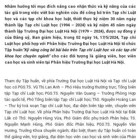
Nhằm hướng tới mục đích nâng cao nhận thức và kỹ năng của các
tác giả trong việc viết bài nghiên cứu để công bố trên Tạp chí Luật
học và các tạp chí khoa học luật, thiết thực kỷ niệm 30 năm ngày
thành lập Tạp chí Luật học (1994 – 2024) và kỷ niệm 45 năm ngày
thành lập Trường Đại học Luật Hà Nội (1979 – 2024),
được sự đồng ý
của Đảng uỷ, Ban giám hiệu, trong 02 ngày 16, 17/5/2024, Tạp chí
Luật học phối hợp với Phân hiệu Trường Đại học Luật Hà Nội tổ chức
Tập huấn
“Kỹ năng công bố bài báo trên Tạp chí Luật học và các tạp chí
khoa học chuyên ngành”
cho các đối tượng là giảng viên, học viên
cao học và sinh viên tại Phân hiệu Trường Đại học Luật Hà Nội.
Tham dự Tập huấn, về phía Trường Đại học Luật Hà Nội và Tạp chí Luật
học có PGS.TS. Vũ Thị Lan Anh – Phó Hiệu trưởng thường trực, Tổng biên
tập Tạp chí Luật học; PGS.TS. Nguyễn Văn Quang – Trưởng Phòng Hợp
tác quốc tế, Phó Tổng biên tập Tạp chí Luật học; ThS. Nguyễn Hoàng Lan
– Thư ký toà soạn Tạp chí Luật học, đại diện biên tập viên, chuyên viên
Tạp chí Luật học. Về phía Phân hiệu Trường Đại học Luật Hà Nội tại Đắk
Lắk có ThS. Nguyễn Hùng Vừa, Phó Giám đốc phụ trách Phân hiệu; TS.
Nguyễn Mạnh Hùng, Phó Giám đốc Phân hiệu; PGS.TS. Nguyễn Văn
Hương, Trưởng Khoa chuyên ngành; đặc biệt, tham dự Tập huấn có toàn
thể giảng viên, trợ giảng, đại diện học viên cao học và sinh viên của Phân