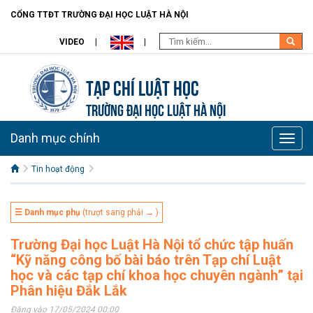
CỔNG TTĐT TRƯỜNG ĐẠI HỌC LUẬT HÀ NỘI
VIDEO
Tạp chí Luật học
TRƯỜNG ĐẠI HỌC LUẬT HÀ NỘI
Danh mục chính
Toggle
naviga
Tin hoạt động
☰ Danh mục phụ
(trượt sang phải → )
Trường Đại học Luật Hà Nội tổ chức tập huấn
“Kỹ năng công bố bài báo trên Tạp chí Luật
học và các tạp chí khoa học chuyên ngành” tại
Phân hiệu Đắk Lắk
Đăng vào 17/05/2024 00:00