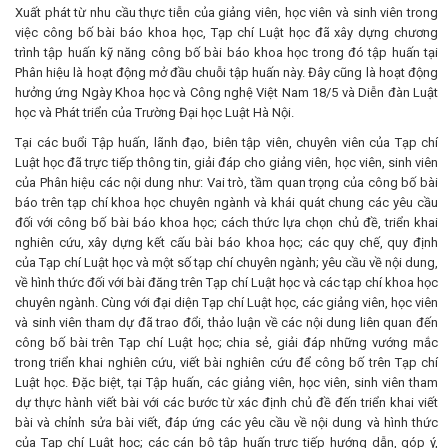
Xuất phát từ nhu cầu thực tiễn của giảng viên, học viên và sinh viên trong
việc công bố bài báo khoa học, Tạp chí Luật học đã xây dựng chương
trình tập huấn kỹ năng công bố bài báo khoa học trong đó tập huấn tại
Phân hiệu là hoạt động mở đầu chuỗi tập huấn này. Đây cũng là hoạt động
hưởng ứng Ngày Khoa học và Công nghệ Việt Nam 18/5 và Diễn đàn Luật
học và Phát triển của Trường Đại học Luật Hà Nội.
Tại các buổi Tập huấn, lãnh đạo, biên tập viên, chuyên viên của Tạp chí
Luật học đã trực tiếp thông tin, giải đáp cho giảng viên, học viên, sinh viên
của Phân hiệu các nội dung như: Vai trò, tầm quan trọng của công bố bài
báo trên tạp chí khoa học chuyên ngành và khái quát chung các yêu cầu
đối với công bố bài báo khoa học; cách thức lựa chọn chủ đề, triển khai
nghiên cứu, xây dựng kết cấu bài báo khoa học; các quy chế, quy định
của Tạp chí Luật học và một số tạp chí chuyên ngành; yêu cầu về nội dung,
về hình thức đối với bài đăng trên Tạp chí Luật học và các tạp chí khoa học
chuyên ngành. Cùng với đại diện Tạp chí Luật học, các giảng viên, học viên
và sinh viên tham dự đã trao đổi, thảo luận về các nội dung liên quan đến
công bố bài trên Tạp chí Luật học; chia sẻ, giải đáp những vướng mắc
trong triển khai nghiên cứu, viết bài nghiên cứu để công bố trên Tạp chí
Luật học. Đặc biệt, tại Tập huấn, các giảng viên, học viên, sinh viên tham
dự thực hành viết bài với các bước từ xác định chủ đề đến triển khai viết
bài và chỉnh sửa bài viết, đáp ứng các yêu cầu về nội dung và hình thức
của Tạp chí Luật học; các cán bộ tập huấn trực tiếp hướng dẫn, góp ý,