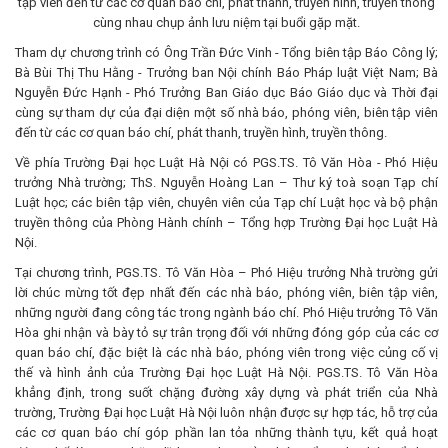
tập viên đến từ các cơ quan báo chí, phát thanh, truyền hình, truyền thông
cùng nhau chụp ảnh lưu niệm tại buổi gặp mặt.
Tham dự chương trình có Ông Trần Đức Vinh - Tổng biên tập Báo Công lý;
Bà Bùi Thị Thu Hằng - Trưởng ban Nội chính Báo Pháp luật Việt Nam; Bà
Nguyễn Đức Hạnh - Phó Trưởng Ban Giáo dục Báo Giáo dục và Thời đại
cùng sự tham dự của đại diện một số nhà báo, phóng viên, biên tập viên
đến từ các cơ quan báo chí, phát thanh, truyền hình, truyền thông.
Về phía Trường Đại học Luật Hà Nội có PGS.TS. Tô Văn Hòa - Phó Hiệu
trưởng Nhà trường; ThS. Nguyễn Hoàng Lan – Thư ký toà soạn Tạp chí
Luật học; các biên tập viên, chuyên viên của Tạp chí Luật học và bộ phận
truyền thông của Phòng Hành chính – Tổng hợp Trường Đại học Luật Hà
Nội.
Tại chương trình, PGS.TS. Tô Văn Hòa – Phó Hiệu trưởng Nhà trường gửi
lời chúc mừng tốt đẹp nhất đến các nhà báo, phóng viên, biên tập viên,
những người đang công tác trong ngành báo chí. Phó Hiệu trưởng Tô Văn
Hòa ghi nhận và bày tỏ sự trân trọng đối với những đóng góp của các cơ
quan báo chí, đặc biệt là các nhà báo, phóng viên trong việc củng cố vị
thế và hình ảnh của Trường Đại học Luật Hà Nội. PGS.TS. Tô Văn Hòa
khẳng định, trong suốt chặng đường xây dựng và phát triển của Nhà
trường, Trường Đại học Luật Hà Nội luôn nhận được sự hợp tác, hỗ trợ của
các cơ quan báo chí góp phần lan tỏa những thành tựu, kết quả hoạt