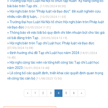
» Trường Đại học Luật Hà Nội tổ chức tập huấn “Kỹ năng công bố
bài báo trên Tạp chí...
(17/05/2024 00:00)
» Hội nghị bàn tròn “Pháp luật và Đạo đức”: Đề xuất nghiên cứu
nhiều vấn đề lý luận,...
(10/05/2024 11:03)
» Trường Đại học Luật Hà Nội tổ chức Hội nghị bàn tròn Pháp luật
và Đạo đức
(10/05/2024 11:01)
» Thông báo về việc bãi bỏ quy định chi tiền nhuận bút cho tác giả
có bàì đăng trên Tạp...
(09/05/2024 15:19)
» Hội nghị bàn tròn Tạp chí Luật học: Pháp luật và Đạo đức
(07/05/2024 16:08)
» Định hướng chủ đề Tạp chí Luật học năm 2024
(18/01/2024
16:45)
» Hội nghị cộng tác viên và tổng kết công tác Tạp chí Luật học
năm 2023
(16/01/2024 16:44)
» Lễ công bố các quyết định, triển khai các quyết định quan trọng
về công tác cán bộ
(11/08/2023 15:50)
«
1
2
3
4
5
6
»