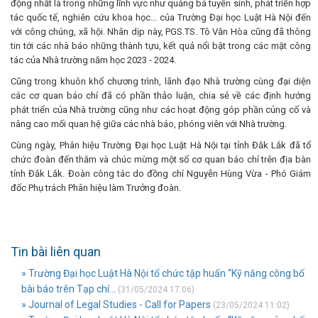
động nhất là trong những lĩnh vực như quảng bá tuyển sinh, phát triển hợp
tác quốc tế, nghiên cứu khoa học... của Trường Đại học Luật Hà Nội đến
với công chúng, xã hội. Nhân dịp này, PGS.TS. Tô Văn Hòa cũng đã thông
tin tới các nhà báo những thành tựu, kết quả nổi bật trong các mặt công
tác của Nhà trường năm học 2023 - 2024.
Cũng trong khuôn khổ chương trình, lãnh đạo Nhà trường cùng đại diện
các cơ quan báo chí đã có phần thảo luận, chia sẻ về các định hướng
phát triển của Nhà trường cũng như các hoạt động góp phần củng cố và
nâng cao mối quan hệ giữa các nhà báo, phóng viên với Nhà trường.
Cùng ngày, Phân hiệu Trường Đại học Luật Hà Nội tại tỉnh Đắk Lắk đã tổ
chức đoàn đến thăm và chúc mừng một số cơ quan báo chí trên địa bàn
tỉnh Đắk Lắk. Đoàn công tác do đồng chí Nguyễn Hùng Vừa - Phó Giám
đốc Phụ trách Phân hiệu làm Trưởng đoàn.
Tin bài liên quan
» Trường Đại học Luật Hà Nội tổ chức tập huấn “Kỹ năng công bố
bài báo trên Tạp chí...
(31/05/2024 17:06)
» Journal of Legal Studies - Call for Papers
(23/05/2024 11:02)