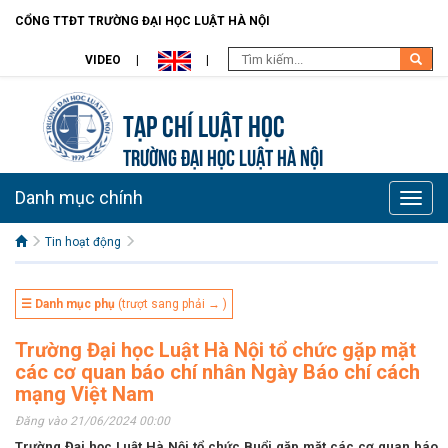
CỔNG TTĐT TRƯỜNG ĐẠI HỌC LUẬT HÀ NỘI
VIDEO
Tạp chí Luật học
TRƯỜNG ĐẠI HỌC LUẬT HÀ NỘI
Danh mục chính
Toggle
naviga
Tin hoạt động
☰ Danh mục phụ
(trượt sang phải → )
Trường Đại học Luật Hà Nội tổ chức gặp mặt
các cơ quan báo chí nhân Ngày Báo chí cách
mạng Việt Nam
Đăng vào 21/06/2024 00:00
Trường Đại học Luật Hà Nội tổ chức Buổi gặp mặt các cơ quan báo