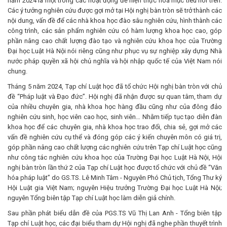
năm 2024 là một trong các hoạt động để hiện thực hoá mục tiêu nói trên.
Các ý tưởng nghiên cứu được gợi mở tại Hội nghị bàn tròn sẽ trở thành các
nội dung, vấn đề để các nhà khoa học đào sâu nghiên cứu, hình thành các
công trình, các sản phẩm nghiên cứu có hàm lượng khoa học cao, góp
phần nâng cao chất lượng đào tạo và nghiên cứu khoa học của Trường
Đại học Luật Hà Nội nói riêng cũng như phục vụ sự nghiệp xây dựng Nhà
nước pháp quyền xã hội chủ nghĩa và hội nhập quốc tế của Việt Nam nói
chung.
Tháng 5 năm 2024, Tạp chí Luật học đã tổ chức Hội nghị bàn tròn với chủ
đề “Pháp luật và Đạo đức”. Hội nghị đã nhận được sự quan tâm, tham dự
của nhiều chuyên gia, nhà khoa học hàng đầu cũng như của đông đảo
nghiên cứu sinh, học viên cao học, sinh viên… Nhằm tiếp tục tạo diễn đàn
khoa học để các chuyên gia, nhà khoa học trao đổi, chia sẻ, gợi mở các
vấn đề nghiên cứu cụ thể và đóng góp các ý kiến chuyên môn có giá trị,
góp phần nâng cao chất lượng các nghiên cứu trên Tạp chí Luật học cũng
như công tác nghiên cứu khoa học của Trường Đại học Luật Hà Nội, Hội
nghị bàn tròn lần thứ 2 của Tạp chí Luật học được tổ chức với chủ đề “Văn
hóa pháp luật” do GS.TS. Lê Minh Tâm - Nguyên Phó Chủ tịch, Tổng Thư ký
Hội Luật gia Việt Nam; nguyên Hiệu trưởng Trường Đại học Luật Hà Nội;
nguyên Tổng biên tập Tạp chí Luật học làm diễn giả chính.
Sau phần phát biểu dẫn đề của PGS.TS Vũ Thị Lan Anh - Tổng biên tập
Tạp chí Luật học, các đại biểu tham dự Hội nghị đã nghe phần thuyết trình