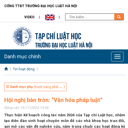
CỔNG TTĐT TRƯỜNG ĐẠI HỌC LUẬT HÀ NỘI
VIDEO
Tạp chí Luật học
TRƯỜNG ĐẠI HỌC LUẬT HÀ NỘI
Danh mục chính
Toggle
naviga
Tin hoạt động
☰ Danh mục phụ
(trượt sang phải → )
Hội nghị bàn tròn: “Văn hóa pháp luật”
Đăng vào 15/11/2024 14:36
Thực hiện Kế hoạch công tác năm 2024 của Tạp chí Luật học, nhằm
tạo diễn đàn sinh hoạt chuyên môn để các nhà khoa học trao đổi,
gợi mở các vấn đề nghiên cứu, nằm trong chuỗi các hoạt động kỷ