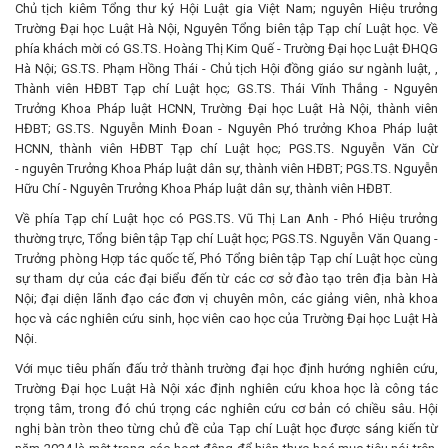
Chủ tịch kiêm Tổng thư ký Hội Luật gia Việt Nam; nguyên Hiệu trưởng
Trường Đại học Luật Hà Nội, Nguyên Tổng biên tập Tạp chí Luật học. Về
phía khách mời có GS.TS. Hoàng Thị Kim Quế - Trường Đại học Luật ĐHQG
Hà Nội; GS.TS. Phạm Hồng Thái - Chủ tịch Hội đồng giáo sư ngành luật, ,
Thành viên HĐBT Tạp chí Luật học; GS.TS. Thái Vĩnh Thắng - Nguyên
Trưởng Khoa Pháp luật HCNN, Trường Đại học Luật Hà Nội, thành viên
HĐBT; GS.TS. Nguyễn Minh Đoan - Nguyên Phó trưởng Khoa Pháp luật
HCNN, thành viên HĐBT Tạp chí Luật học; PGS.TS. Nguyễn Văn Cừ
- nguyên Trưởng Khoa Pháp luật dân sự, thành viên HĐBT; PGS.TS. Nguyễn
Hữu Chí - Nguyên Trưởng Khoa Pháp luật dân sự, thành viên HĐBT.
Về phía Tạp chí Luật học có PGS.TS. Vũ Thị Lan Anh - Phó Hiệu trưởng
thường trực, Tổng biên tập Tạp chí Luật học; PGS.TS. Nguyễn Văn Quang -
Trưởng phòng Hợp tác quốc tế, Phó Tổng biên tập Tạp chí Luật học cùng
sự tham dự của các đại biểu đến từ các cơ sở đào tạo trên địa bàn Hà
Nội; đại diện lãnh đạo các đơn vị chuyên môn, các giảng viên, nhà khoa
học và các nghiên cứu sinh, học viên cao học của Trường Đại học Luật Hà
Nội.
Với mục tiêu phấn đấu trở thành trường đại học định hướng nghiên cứu,
Trường Đại học Luật Hà Nội xác định nghiên cứu khoa học là công tác
trọng tâm, trong đó chú trọng các nghiên cứu cơ bản có chiều sâu. Hội
nghị bàn tròn theo từng chủ đề của Tạp chí Luật học được sáng kiến từ