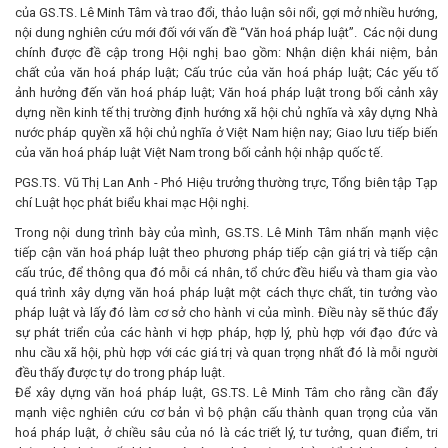
của GS.TS. Lê Minh Tâm và trao đổi, thảo luận sôi nổi, gợi mở nhiều hướng,
nội dung nghiên cứu mới đối với vấn đề “Văn hoá pháp luật”. Các nội dung
chính được đề cập trong Hội nghị bao gồm: Nhận diện khái niệm, bản
chất của văn hoá pháp luật; Cấu trúc của văn hoá pháp luật; Các yếu tố
ảnh hưởng đến văn hoá pháp luật; Văn hoá pháp luật trong bối cảnh xây
dựng nền kinh tế thị trường định hướng xã hội chủ nghĩa và xây dựng Nhà
nước pháp quyền xã hội chủ nghĩa ở Việt Nam hiện nay; Giao lưu tiếp biến
của văn hoá pháp luật Việt Nam trong bối cảnh hội nhập quốc tế.
PGS.TS. Vũ Thị Lan Anh - Phó Hiệu trưởng thường trực, Tổng biên tập Tạp
chí Luật học phát biểu khai mạc Hội nghị.
Trong nội dung trình bày của mình, GS.TS. Lê Minh Tâm nhấn mạnh việc
tiếp cận văn hoá pháp luật theo phương pháp tiếp cận giá trị và tiếp cận
cấu trúc, để thông qua đó mỗi cá nhân, tổ chức đều hiểu và tham gia vào
quá trình xây dựng văn hoá pháp luật một cách thực chất, tin tưởng vào
pháp luật và lấy đó làm cơ sở cho hành vi của mình. Điều này sẽ thúc đẩy
sự phát triển của các hành vi hợp pháp, hợp lý, phù hợp với đạo đức và
nhu cầu xã hội, phù hợp với các giá trị và quan trọng nhất đó là mỗi người
đều thấy được tự do trong pháp luật.
Để xây dựng văn hoá pháp luật, GS.TS. Lê Minh Tâm cho rằng cần đẩy
mạnh việc nghiên cứu cơ bản vì bộ phận cấu thành quan trọng của văn
hoá pháp luật, ở chiều sâu của nó là các triết lý, tư tưởng, quan điểm, tri