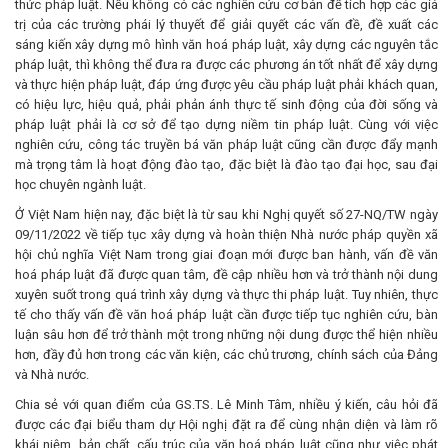
thức pháp luật. Nếu không có các nghiên cứu cơ bản để tích hợp các giá
trị của các trường phái lý thuyết để giải quyết các vấn đề, đề xuất các
sáng kiến xây dựng mô hình văn hoá pháp luật, xây dựng các nguyên tắc
pháp luật, thì không thể đưa ra được các phương án tốt nhất để xây dựng
và thực hiện pháp luật, đáp ứng được yêu cầu pháp luật phải khách quan,
có hiệu lực, hiệu quả, phải phản ánh thực tế sinh động của đời sống và
pháp luật phải là cơ sở để tạo dựng niềm tin pháp luật. Cùng với việc
nghiên cứu, công tác truyền bá văn pháp luật cũng cần được đẩy mạnh
mà trọng tâm là hoạt động đào tạo, đặc biệt là đào tạo đại học, sau đại
học chuyên ngành luật.
Ở Việt Nam hiện nay, đặc biệt là từ sau khi Nghị quyết số 27-NQ/TW ngày
09/11/2022 về tiếp tục xây dựng và hoàn thiện Nhà nước pháp quyền xã
hội chủ nghĩa Việt Nam trong giai đoạn mới được ban hành, vấn đề văn
hoá pháp luật đã được quan tâm, đề cập nhiều hơn và trở thành nội dung
xuyên suốt trong quá trình xây dựng và thực thi pháp luật. Tuy nhiên, thực
tế cho thấy vấn đề văn hoá pháp luật cần được tiếp tục nghiên cứu, bàn
luận sâu hơn để trở thành một trong những nội dung được thể hiện nhiều
hơn, đầy đủ hơn trong các văn kiện, các chủ trương, chính sách của Đảng
và Nhà nước.
Chia sẻ với quan điểm của GS.TS. Lê Minh Tâm, nhiều ý kiến, câu hỏi đã
được các đại biểu tham dự Hội nghị đặt ra để cùng nhận diện và làm rõ
khái niệm, bản chất, cấu trúc của văn hoá pháp luật cũng như việc phát