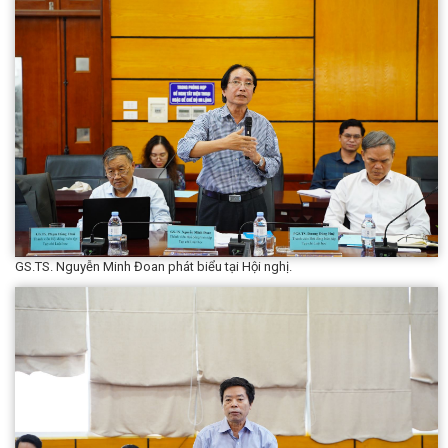
GS.TS. Nguyễn Minh Đoan phát biểu tại Hội nghị.