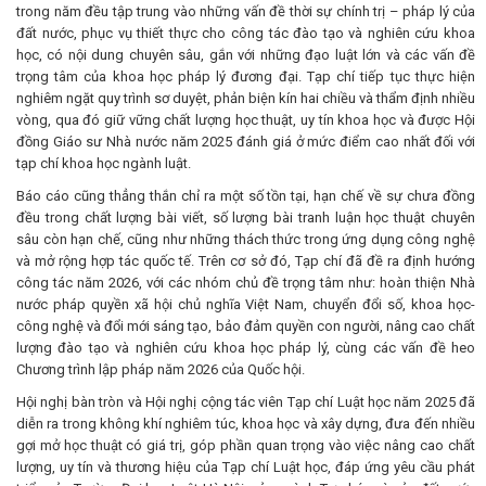
trong năm đều tập trung vào những vấn đề thời sự chính trị – pháp lý của
đất nước, phục vụ thiết thực cho công tác đào tạo và nghiên cứu khoa
học, có nội dung chuyên sâu, gắn với những đạo luật lớn và các vấn đề
trọng tâm của khoa học pháp lý đương đại. Tạp chí tiếp tục thực hiện
nghiêm ngặt quy trình sơ duyệt, phản biện kín hai chiều và thẩm định nhiều
vòng, qua đó giữ vững chất lượng học thuật, uy tín khoa học và được Hội
đồng Giáo sư Nhà nước năm 2025 đánh giá ở mức điểm cao nhất đối với
tạp chí khoa học ngành luật.
Báo cáo cũng thẳng thắn chỉ ra một số tồn tại, hạn chế về sự chưa đồng
đều trong chất lượng bài viết, số lượng bài tranh luận học thuật chuyên
sâu còn hạn chế, cũng như những thách thức trong ứng dụng công nghệ
và mở rộng hợp tác quốc tế. Trên cơ sở đó, Tạp chí đã đề ra định hướng
công tác năm 2026, với các nhóm chủ đề trọng tâm như: hoàn thiện Nhà
nước pháp quyền xã hội chủ nghĩa Việt Nam, chuyển đổi số, khoa học-
công nghệ và đổi mới sáng tạo, bảo đảm quyền con người, nâng cao chất
lượng đào tạo và nghiên cứu khoa học pháp lý, cùng các vấn đề heo
Chương trình lập pháp năm 2026 của Quốc hội.
Hội nghị bàn tròn và Hội nghị cộng tác viên Tạp chí Luật học năm 2025 đã
diễn ra trong không khí nghiêm túc, khoa học và xây dựng, đưa đến nhiều
gợi mở học thuật có giá trị, góp phần quan trọng vào việc nâng cao chất
lượng, uy tín và thương hiệu của Tạp chí Luật học, đáp ứng yêu cầu phát