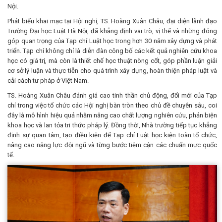
Nội.
Phát biểu khai mạc tại Hội nghị, TS. Hoàng Xuân Châu, đại diện lãnh đạo
Trường Đại học Luật Hà Nội, đã khẳng định vai trò, vị thế và những đóng
góp quan trọng của Tạp chí Luật học trong hơn 30 năm xây dựng và phát
triển. Tạp chí không chỉ là diễn đàn công bố các kết quả nghiên cứu khoa
học có giá trị, mà còn là thiết chế học thuật nòng cốt, góp phần luận giải
cơ sở lý luận và thực tiễn cho quá trình xây dựng, hoàn thiện pháp luật và
cải cách tư pháp ở Việt Nam.
TS. Hoàng Xuân Châu đánh giá cao tinh thần chủ động, đổi mới của Tạp
chí trong việc tổ chức các Hội nghị bàn tròn theo chủ đề chuyên sâu, coi
đây là mô hình hiệu quả nhằm nâng cao chất lượng nghiên cứu, phản biện
khoa học và lan tỏa tri thức pháp lý. Đồng thời, Nhà trường tiếp tục khẳng
định sự quan tâm, tạo điều kiện để Tạp chí Luật học kiện toàn tổ chức,
nâng cao năng lực đội ngũ và từng bước tiệm cận các chuẩn mực quốc
tế.