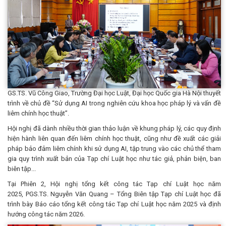
GS.TS. Vũ Công Giao, Trường Đại học Luật, Đại học Quốc gia Hà Nội thuyết
trình về chủ đề “Sử dụng AI trong nghiên cứu khoa học pháp lý và vấn đề
liêm chính học thuật”.
Hội nghị đã dành nhiều thời gian thảo luận về khung pháp lý, các quy định
hiện hành liên quan đến liêm chính học thuật, cũng như đề xuất các giải
pháp bảo đảm liêm chính khi sử dụng AI, tập trung vào các chủ thể tham
gia quy trình xuất bản của Tạp chí Luật học như tác giả, phản biện, ban
biên tập...
Tại Phiên 2, Hội nghị tổng kết công tác Tạp chí Luật học năm
2025, PGS.TS. Nguyễn Văn Quang – Tổng Biên tập Tạp chí Luật học đã
trình bày Báo cáo tổng kết công tác Tạp chí Luật học năm 2025 và định
hướng công tác năm 2026.