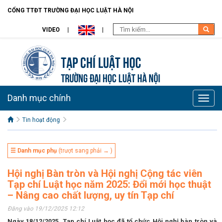
CỔNG TTĐT TRƯỜNG ĐẠI HỌC LUẬT HÀ NỘI
VIDEO
Tạp chí Luật học
TRƯỜNG ĐẠI HỌC LUẬT HÀ NỘI
Danh mục chính
Toggle
naviga
Tin hoạt động
☰ Danh mục phụ
(trượt sang phải → )
Hội nghị Bàn tròn và Hội nghị Cộng tác viên
Tạp chí Luật học năm 2025: Đổi mới học thuật
– Nâng cao chất lượng, uy tín Tạp chí
Đăng vào 19/12/2025 12:12
Ngày 18/12/2025, Tạp chí Luật học đã tổ chức Hội nghị bàn tròn và