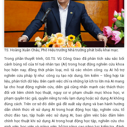
TS. Hoàng Xuân Châu, Phó Hiệu trưởng Nhà trường phát biểu khai mạc.
Trong phần thuyết trình, GS.TS. Vũ Công Giao đã phân tích sâu sắc bối
cảnh bùng nổ của trí tuệ nhân tạo (AI) trong hoạt động nghiên cứu khoa
học hiện nay; đồng thời phân loại, mô tả các nhóm công cụ AI hỗ trợ
nghiên cứu pháp lý như: công cụ tạo nội dung, tìm kiếm – tổng hợp tài
liệu, phân tích dữ liệu. Bên cạnh việc chỉ ra những lợi ích to lớn mà AI mang
lại cho hoạt động nghiên cứu, diễn giả cũng nhấn mạnh các thách thức
đối với liêm chính học thuật, nguy cơ vi phạm chuẩn mực khoa học, vi
phạm quyền tác giả, quyền riêng tư nếu lạm dụng hoặc sử dụng AI không
đúng cách. Trên cơ sở đó diễn giả đề xuất xây dựng và ban hành hướng
dẫn chính thức về sử dụng AI trong hoạt động học tập, nghiên cứu; tổ
chức đào tạo, tập huấn việc sử dụng AI, bao gồm việc bảo đảm liêm
chính học thuật khi sử dụng AI trong hoạt động học tập, nghiên cứu cho
sinh viên, học viên và giảng viên; hỗ trợ nâng cao năng lực kiểm tra, đánh