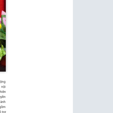
động
 nội
hiên
uyền
hành
 gồm
 trợ