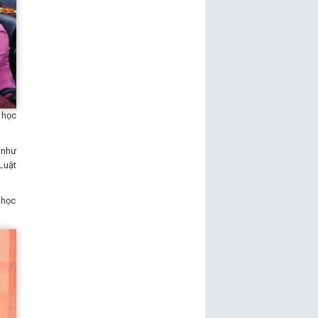
 học
 như
Luật
 học