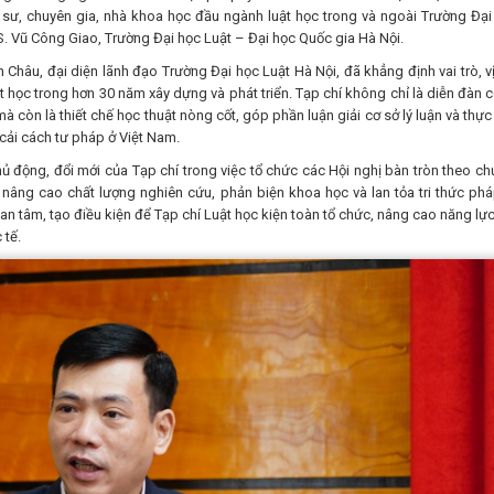
ư, chuyên gia, nhà khoa học đầu ngành luật học trong và ngoài Trường Đại
TS. Vũ Công Giao, Trường Đại học Luật – Đại học Quốc gia Hà Nội.
 Châu, đại diện lãnh đạo Trường Đại học Luật Hà Nội, đã khẳng định vai trò, vị
học trong hơn 30 năm xây dựng và phát triển. Tạp chí không chỉ là diễn đàn 
à còn là thiết chế học thuật nòng cốt, góp phần luận giải cơ sở lý luận và thực 
 cải cách tư pháp ở Việt Nam.
 động, đổi mới của Tạp chí trong việc tổ chức các Hội nghị bàn tròn theo ch
nâng cao chất lượng nghiên cứu, phản biện khoa học và lan tỏa tri thức pháp
an tâm, tạo điều kiện để Tạp chí Luật học kiện toàn tổ chức, nâng cao năng lực
 tế.