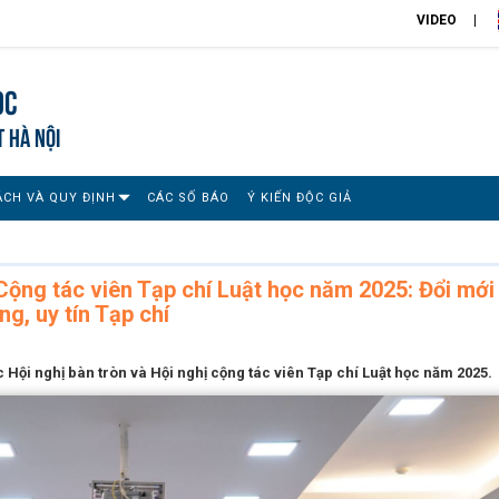
VIDEO
ọc
T HÀ NỘI
ÁCH VÀ QUY ĐỊNH
CÁC SỐ BÁO
Ý KIẾN ĐỘC GIẢ
 Cộng tác viên Tạp chí Luật học năm 2025: Đổi mới
g, uy tín Tạp chí
 Hội nghị bàn tròn và Hội nghị cộng tác viên Tạp chí Luật học năm 2025.