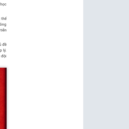
 học
 thế
công
tiễn
ủ đề
 lý.
 đội