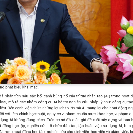
ng phát biểu khai mạc.
đã phân tích sâu sắc bối cảnh bùng nổ của trí tuệ nhân tạo (AI) trong hoạt 
loại, mô tả các nhóm công cụ AI hỗ trợ nghiên cứu pháp lý như: công cụ tạo
 liệu. Bên cạnh việc chỉ ra những lợi ích to lớn mà AI mang lại cho hoạt động ng
ối với liêm chính học thuật, nguy cơ vi phạm chuẩn mực khoa học, vi phạm q
 dụng AI không đúng cách. Trên cơ sở đó diễn giả đề xuất xây dựng và ban 
t động học tập, nghiên cứu; tổ chức đào tạo, tập huấn việc sử dụng AI, bao
I trong hoạt động học tập, nghiên cứu cho sinh viên, học viên và giảng viên; hỗ