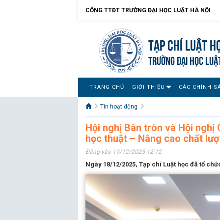
CỔNG TTĐT TRƯỜNG ĐẠI HỌC LUẬT HÀ NỘI
Tạp chí Luật h
TRƯỜNG ĐẠI HỌC LUẬ
TRANG CHỦ
GIỚI THIỆU
CÁC CHÍNH S
Tin hoạt động
Hội nghị Bàn tròn và Hội nghị
học thuật – Nâng cao chất lượn
Đăng vào 19/12/2025 12:12
Ngày 18/12/2025, Tạp chí Luật học đã tổ chức