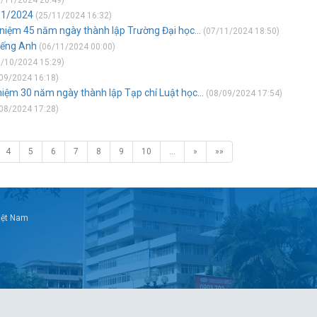
/11/2024 20:49)
. 1/2024
(25/11/2024 16:32)
ỉ niệm 45 năm ngày thành lập Trường Đại học...
(07/11/2024 18:50)
iếng Anh
(06/11/2024 00:00)
/10/2024 15:29)
09/2024 16:18)
 niệm 30 năm ngày thành lập Tạp chí Luật học...
(08/09/2024 17:54)
08/2024 17:28)
4
5
6
7
8
9
10
…
»
»»
Việt Nam