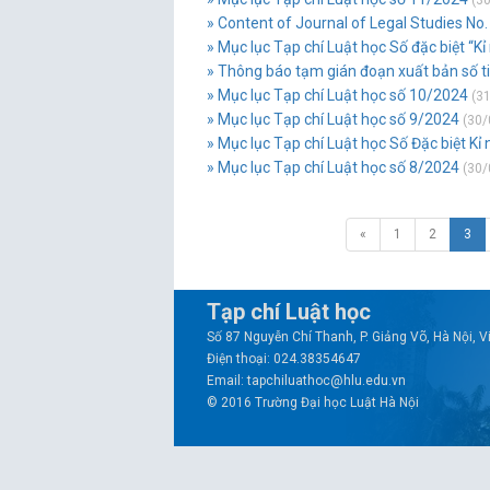
(30
» Content of Journal of Legal Studies No
» Mục lục Tạp chí Luật học Số đặc biệt “K
» Thông báo tạm gián đoạn xuất bản số t
» Mục lục Tạp chí Luật học số 10/2024
(31
» Mục lục Tạp chí Luật học số 9/2024
(30/
» Mục lục Tạp chí Luật học Số Đặc biệt Kỉ
» Mục lục Tạp chí Luật học số 8/2024
(30/
«
1
2
3
Tạp chí Luật học
Số 87 Nguyễn Chí Thanh, P. Giảng Võ, Hà Nội, 
Điện thoại: 024.38354647
Email: tapchiluathoc@hlu.edu.vn
© 2016 Trường Đại học Luật Hà Nội