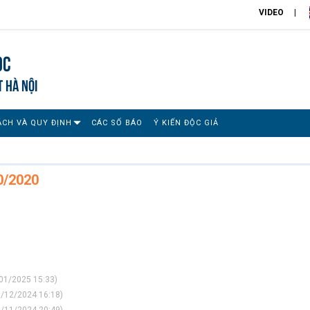
VIDEO
ọc
T HÀ NỘI
ÁCH VÀ QUY ĐỊNH
CÁC SỐ BÁO
Ý KIẾN ĐỘC GIẢ
0/2020
01/2025 15:33)
/12/2024 16:18)